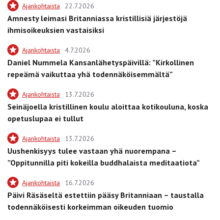
Ajankohtaista
22.7.2026
Amnesty leimasi Britanniassa kristillisiä järjestöjä
ihmisoikeuksien vastaisiksi
Ajankohtaista
4.7.2026
Daniel Nummela Kansanlähetyspäivillä: ”Kirkollinen
repeämä vaikuttaa yhä todennäköisemmältä”
Ajankohtaista
13.7.2026
Seinäjoella kristillinen koulu aloittaa kotikouluna, koska
opetuslupaa ei tullut
Ajankohtaista
13.7.2026
Uushenkisyys tulee vastaan yhä nuorempana –
”Oppitunnilla piti kokeilla buddhalaista meditaatiota”
Ajankohtaista
16.7.2026
Päivi Räsäseltä estettiin pääsy Britanniaan – taustalla
todennäköisesti korkeimman oikeuden tuomio