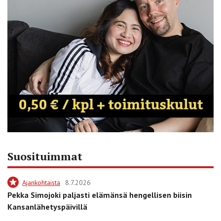
Suosituimmat
Ajankohtaista
8.7.2026
Pekka Simojoki paljasti elämänsä hengellisen biisin
Kansanlähetyspäivillä