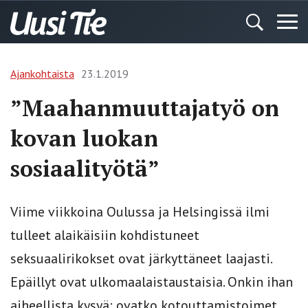
Ajankohtaista
23.1.2019
”Maahanmuuttajatyö on
kovan luokan
sosiaalityötä”
Viime viikkoina Oulussa ja Helsingissä ilmi
tulleet alaikäisiin kohdistuneet
seksuaalirikokset ovat järkyttäneet laajasti.
Epäillyt ovat ulkomaalaistaustaisia. Onkin ihan
aiheellista kysyä: ovatko kotouttamistoimet