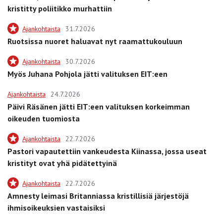
kristitty poliitikko murhattiin
Ajankohtaista
31.7.2026
Ruotsissa nuoret haluavat nyt raamattukouluun
Ajankohtaista
30.7.2026
Myös Juhana Pohjola jätti valituksen EIT:een
Ajankohtaista
24.7.2026
Päivi Räsänen jätti EIT:een valituksen korkeimman
oikeuden tuomiosta
Ajankohtaista
22.7.2026
Pastori vapautettiin vankeudesta Kiinassa, jossa useat
kristityt ovat yhä pidätettyinä
Ajankohtaista
22.7.2026
Amnesty leimasi Britanniassa kristillisiä järjestöjä
ihmisoikeuksien vastaisiksi