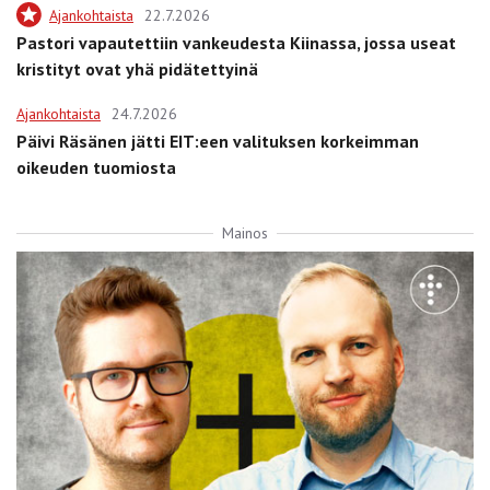
Ajankohtaista
22.7.2026
Pastori vapautettiin vankeudesta Kiinassa, jossa useat
kristityt ovat yhä pidätettyinä
Ajankohtaista
24.7.2026
Päivi Räsänen jätti EIT:een valituksen korkeimman
oikeuden tuomiosta
Mainos