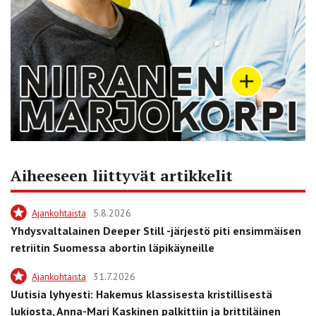
Aiheeseen liittyvät artikkelit
Ajankohtaista
5.8.2026
Yhdysvaltalainen Deeper Still -järjestö piti ensimmäisen
retriitin Suomessa abortin läpikäyneille
Ajankohtaista
31.7.2026
Uutisia lyhyesti: Hakemus klassisesta kristillisestä
lukiosta, Anna-Mari Kaskinen palkittiin ja brittiläinen