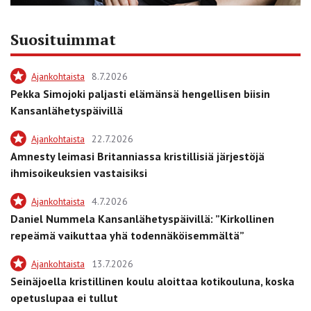
Suosituimmat
Ajankohtaista
8.7.2026
Pekka Simojoki paljasti elämänsä hengellisen biisin
Kansanlähetyspäivillä
Ajankohtaista
22.7.2026
Amnesty leimasi Britanniassa kristillisiä järjestöjä
ihmisoikeuksien vastaisiksi
Ajankohtaista
4.7.2026
Daniel Nummela Kansanlähetyspäivillä: ”Kirkollinen
repeämä vaikuttaa yhä todennäköisemmältä”
Ajankohtaista
13.7.2026
Seinäjoella kristillinen koulu aloittaa kotikouluna, koska
opetuslupaa ei tullut