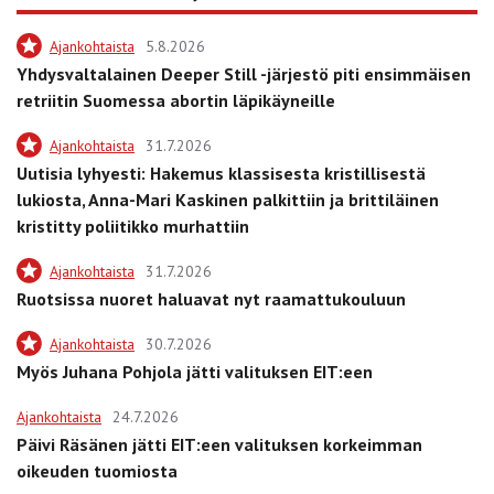
Ajankohtaista
5.8.2026
Yhdysvaltalainen Deeper Still -järjestö piti ensimmäisen
retriitin Suomessa abortin läpikäyneille
Ajankohtaista
31.7.2026
Uutisia lyhyesti: Hakemus klassisesta kristillisestä
lukiosta, Anna-Mari Kaskinen palkittiin ja brittiläinen
kristitty poliitikko murhattiin
Ajankohtaista
31.7.2026
Ruotsissa nuoret haluavat nyt raamattukouluun
Ajankohtaista
30.7.2026
Myös Juhana Pohjola jätti valituksen EIT:een
Ajankohtaista
24.7.2026
Päivi Räsänen jätti EIT:een valituksen korkeimman
oikeuden tuomiosta