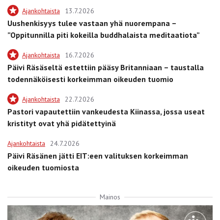
Ajankohtaista
13.7.2026
Uushenkisyys tulee vastaan yhä nuorempana –
”Oppitunnilla piti kokeilla buddhalaista meditaatiota”
Ajankohtaista
16.7.2026
Päivi Räsäseltä estettiin pääsy Britanniaan – taustalla
todennäköisesti korkeimman oikeuden tuomio
Ajankohtaista
22.7.2026
Pastori vapautettiin vankeudesta Kiinassa, jossa useat
kristityt ovat yhä pidätettyinä
Ajankohtaista
24.7.2026
Päivi Räsänen jätti EIT:een valituksen korkeimman
oikeuden tuomiosta
Mainos