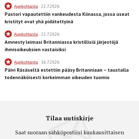
Ajankohtaista
22.7.2026
Pastori vapautettiin vankeudesta Kiinassa, jossa useat
kristityt ovat yhä pidätettyinä
Ajankohtaista
22.7.2026
Amnesty leimasi Britanniassa kristillisiä järjestöjä
ihmisoikeuksien vastaisiksi
Ajankohtaista
16.7.2026
Päivi Räsäseltä estettiin pääsy Britanniaan – taustalla
todennäköisesti korkeimman oikeuden tuomio
Tilaa uutiskirje
Saat suoraan sähköpostiisi kuukausittaisen