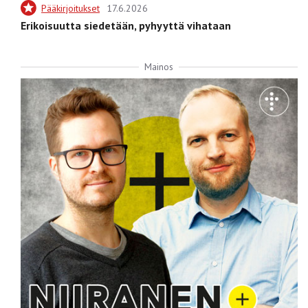
Pääkirjoitukset
17.6.2026
Erikoisuutta siedetään, pyhyyttä vihataan
Mainos