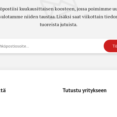
öpostiisi kuukausittaisen koosteen, jossa poimimme uut
a valotamme niiden taustaa. Lisäksi saat viikottain ti
tuoreista jutuista.
ttä
Tutustu yritykseen