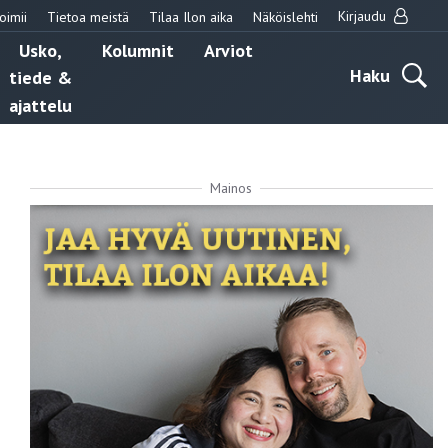
Kirjaudu
oimii
Tietoa meistä
Tilaa Ilon aika
Näköislehti
Usko,
Kolumnit
Arviot
Haku
tiede &
ajattelu
Mainos