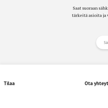
Saat suoraan sähk
tärkeitä asioita j
Tilaa
Ota yhtey