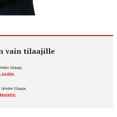
 vain tilaajille
ehden tilaaja,
 sisään.
 lehden tilaaja,
kkolehti.