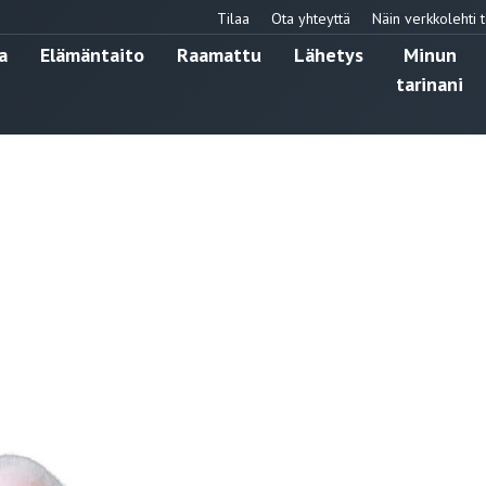
Tilaa
Ota yhteyttä
Näin verkkolehti t
a
Elämäntaito
Raamattu
Lähetys
Minun
tarinani