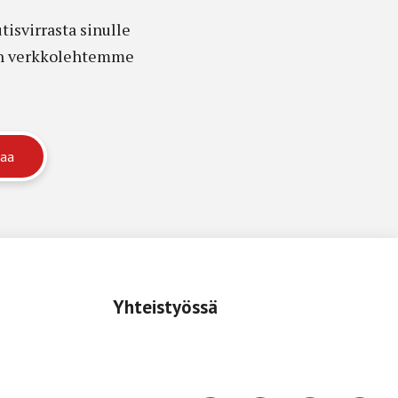
isvirrasta sinulle
edon verkkolehtemme
Yhteistyössä