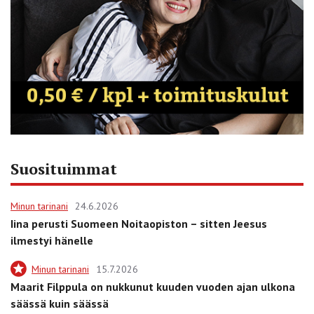
Suosituimmat
Minun tarinani
24.6.2026
Iina perusti Suomeen Noitaopiston – sitten Jeesus
ilmestyi hänelle
Minun tarinani
15.7.2026
Maarit Filppula on nukkunut kuuden vuoden ajan ulkona
säässä kuin säässä