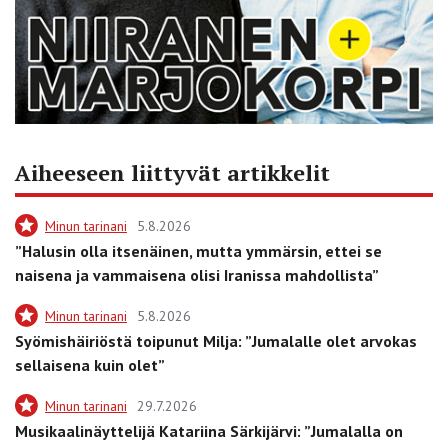
Aiheeseen liittyvät artikkelit
Minun tarinani
5.8.2026
”Halusin olla itsenäinen, mutta ymmärsin, ettei se
naisena ja vammaisena olisi Iranissa mahdollista”
Minun tarinani
5.8.2026
Syömishäiriöstä toipunut Milja: ”Jumalalle olet arvokas
sellaisena kuin olet”
Minun tarinani
29.7.2026
Musikaalinäyttelijä Katariina Särkijärvi: ”Jumalalla on