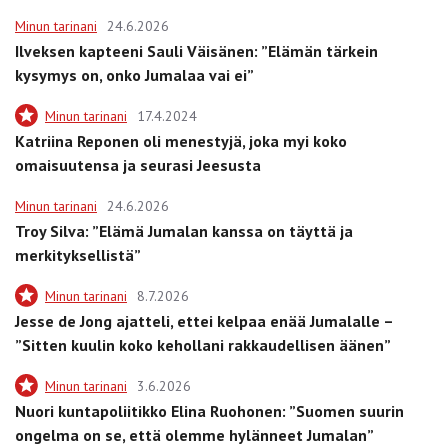
Minun tarinani
24.6.2026
Ilveksen kapteeni Sauli Väisänen: ”Elämän tärkein
kysymys on, onko Jumalaa vai ei”
Minun tarinani
17.4.2024
Katriina Reponen oli menestyjä, joka myi koko
omaisuutensa ja seurasi Jeesusta
Minun tarinani
24.6.2026
Troy Silva: ”Elämä Jumalan kanssa on täyttä ja
merkityksellistä”
Minun tarinani
8.7.2026
Jesse de Jong ajatteli, ettei kelpaa enää Jumalalle –
”Sitten kuulin koko kehollani rakkaudellisen äänen”
Minun tarinani
3.6.2026
Nuori kuntapoliitikko Elina Ruohonen: ”Suomen suurin
ongelma on se, että olemme hylänneet Jumalan”