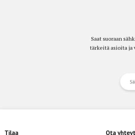
Saat suoraan sähk
tärkeitä asioita j
Tilaa
Ota yhtey