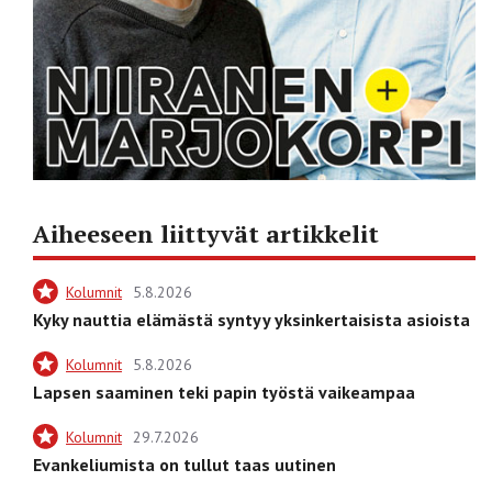
Aiheeseen liittyvät artikkelit
Kolumnit
5.8.2026
Kyky nauttia elämästä syntyy yksinkertaisista asioista
Kolumnit
5.8.2026
Lapsen saaminen teki papin työstä vaikeampaa
Kolumnit
29.7.2026
Evankeliumista on tullut taas uutinen