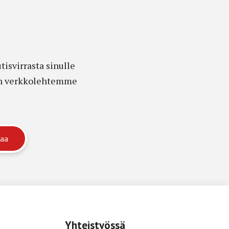
isvirrasta sinulle
edon verkkolehtemme
Yhteistyössä