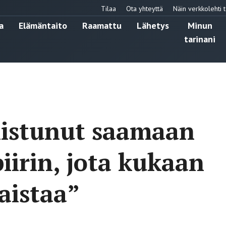
Tilaa
Ota yhteyttä
Näin verkkolehti t
a
Elämäntaito
Raamattu
Lähetys
Minun
tarinani
nistunut saamaan
iirin, jota kukaan
aistaa”