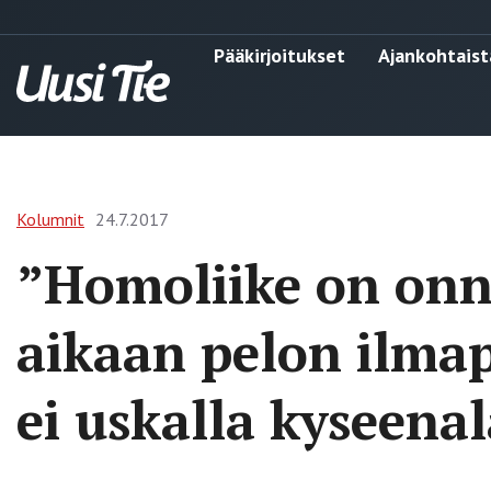
Pääkirjoitukset
Ajankohtaist
Kolumnit
24.7.2017
”Homoliike on on
aikaan pelon ilmap
ei uskalla kyseenal