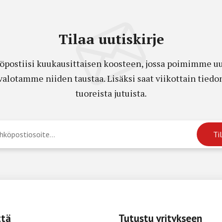
Tilaa uutiskirje
öpostiisi kuukausittaisen koosteen, jossa poimimme uut
a valotamme niiden taustaa. Lisäksi saat viikottain ti
tuoreista jutuista.
ttä
Tutustu yritykseen