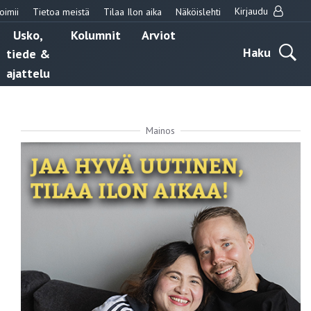
Kirjaudu
oimii
Tietoa meistä
Tilaa Ilon aika
Näköislehti
Usko,
Kolumnit
Arviot
Haku
tiede &
ajattelu
Mainos