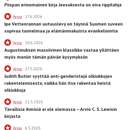
Piispan erinomainen kirja Jeesuksesta on oiva rippilahja
Arvio
17.6.2026
Ipe Vettenrannan uutuuslevy on täynnä Suomen suveen
sopivaa tunnelmaa ja elämänmakuista evankeliointia
Arvio
10.6.2026
Augustinuksen massiivinen klassikko vastaa yllättäen
myös moniin tämän päivän kysymyksiin
Arvio
27.5.2026
Judith Butler syyttää anti-genderistejä olkiukkojen
rakentelemisesta, vaikka hän itse rakentaa heistä
olkiukkoja
Arvio
21.5.2026
Tavallisia ihmisiä ei ole olemassa – Arvio C. S. Lewisin
kirjasta
Arvio
6.5.2026