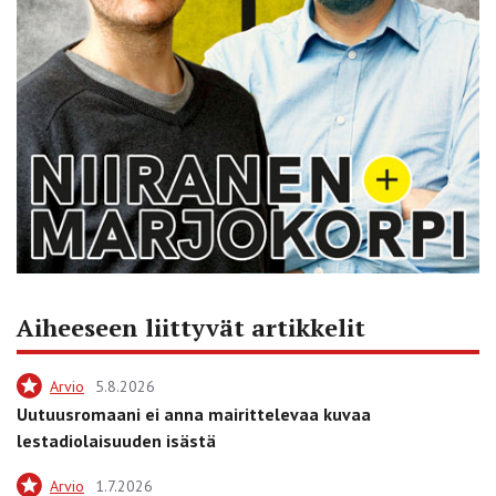
Aiheeseen liittyvät artikkelit
Arvio
5.8.2026
Uutuusromaani ei anna mairittelevaa kuvaa
lestadiolaisuuden isästä
Arvio
1.7.2026