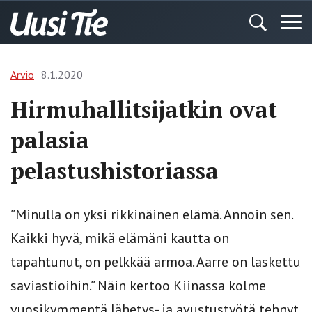
Arvio
8.1.2020
Hirmuhallitsijatkin ovat
palasia
pelastushistoriassa
”Minulla on yksi rikkinäinen elämä. Annoin sen.
Kaikki hyvä, mikä elämäni kautta on
tapahtunut, on pelkkää armoa. Aarre on laskettu
saviastioihin.” Näin kertoo Kiinassa kolme
vuosikymmentä lähetys- ja avustustyötä tehnyt