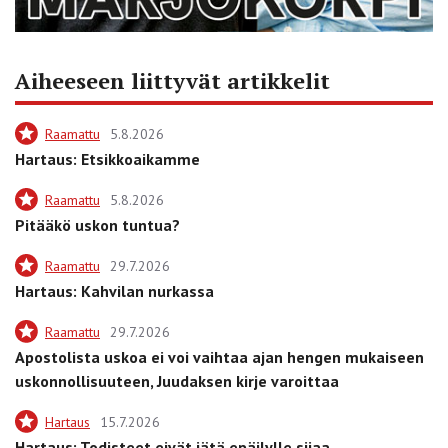
Aiheeseen liittyvät artikkelit
Raamattu
5.8.2026
Hartaus: Etsikkoaikamme
Raamattu
5.8.2026
Pitääkö uskon tuntua?
Raamattu
29.7.2026
Hartaus: Kahvilan nurkassa
Raamattu
29.7.2026
Apostolista uskoa ei voi vaihtaa ajan hengen mukaiseen
uskonnollisuuteen, Juudaksen kirje varoittaa
Hartaus
15.7.2026
Hartaus: Todisteet eivät jätä epäilylle sijaa