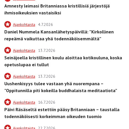
Amnesty leimasi Britanniassa kristillisiä järjestöjä
ihmisoikeuksien vastaisiksi
Ajankohtaista
4.7.2026
Daniel Nummela Kansanlähetyspäivillä: ”Kirkollinen
repeämä vaikuttaa yhä todennäköisemmältä”
Ajankohtaista
13.7.2026
Seinäjoella kristillinen koulu aloittaa kotikouluna, koska
opetuslupaa ei tullut
Ajankohtaista
13.7.2026
Uushenkisyys tulee vastaan yhä nuorempana –
”Oppitunnilla piti kokeilla buddhalaista meditaatiota”
Ajankohtaista
16.7.2026
Päivi Räsäseltä estettiin pääsy Britanniaan – taustalla
todennäköisesti korkeimman oikeuden tuomio
Ajankohtaista
22.7.2026