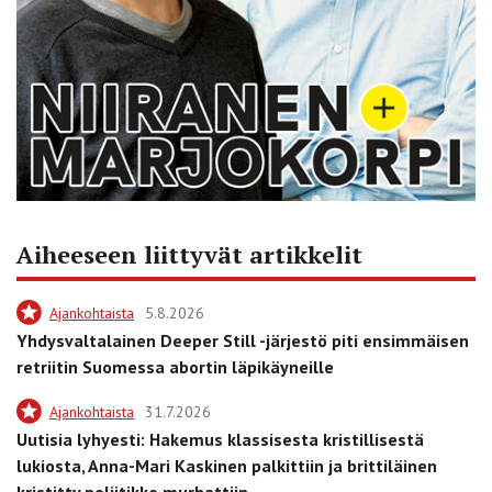
Aiheeseen liittyvät artikkelit
Ajankohtaista
5.8.2026
Yhdysvaltalainen Deeper Still -järjestö piti ensimmäisen
retriitin Suomessa abortin läpikäyneille
Ajankohtaista
31.7.2026
Uutisia lyhyesti: Hakemus klassisesta kristillisestä
lukiosta, Anna-Mari Kaskinen palkittiin ja brittiläinen
kristitty poliitikko murhattiin