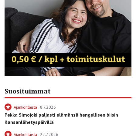
Suosituimmat
Ajankohtaista
8.7.2026
Pekka Simojoki paljasti elämänsä hengellisen biisin
Kansanlähetyspäivillä
Ajankohtaista
22.7.2026