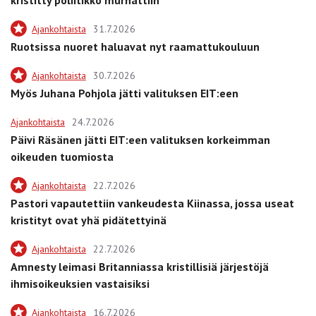
Ajankohtaista
31.7.2026
Ruotsissa nuoret haluavat nyt raamattukouluun
Ajankohtaista
30.7.2026
Myös Juhana Pohjola jätti valituksen EIT:een
Ajankohtaista
24.7.2026
Päivi Räsänen jätti EIT:een valituksen korkeimman
oikeuden tuomiosta
Ajankohtaista
22.7.2026
Pastori vapautettiin vankeudesta Kiinassa, jossa useat
kristityt ovat yhä pidätettyinä
Ajankohtaista
22.7.2026
Amnesty leimasi Britanniassa kristillisiä järjestöjä
ihmisoikeuksien vastaisiksi
Ajankohtaista
16.7.2026