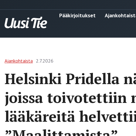
Pääkirjoitukset
Ajankohtaist
Ajankohtaista
2.7.2026
Helsinki Pridella n
joissa toivotettiin
lääkäreitä helvetti
”Maalittamista”