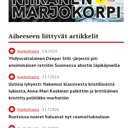
Aiheeseen liittyvät artikkelit
Ajankohtaista
5.8.2026
Yhdysvaltalainen Deeper Still -järjestö piti
ensimmäisen retriitin Suomessa abortin läpikäyneille
Ajankohtaista
31.7.2026
Uutisia lyhyesti: Hakemus klassisesta kristillisestä
lukiosta, Anna-Mari Kaskinen palkittiin ja brittiläinen
kristitty poliitikko murhattiin
Ajankohtaista
31.7.2026
Ruotsissa nuoret haluavat nyt raamattukouluun