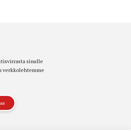
isvirrasta sinulle
edon verkkolehtemme