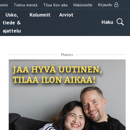
Kirjaudu
oimii
Tietoa meistä
Tilaa Ilon aika
Näköislehti
Usko,
Kolumnit
Arviot
Haku
tiede &
ajattelu
Mainos