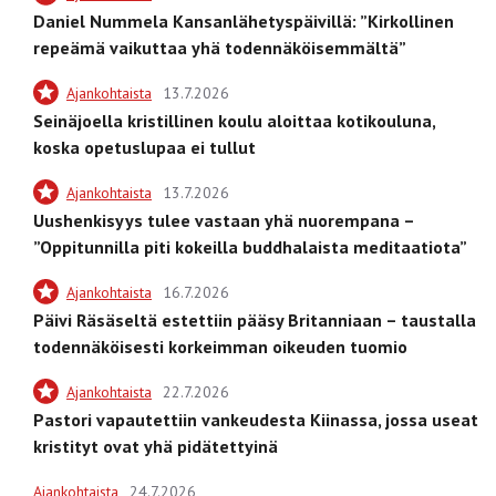
Daniel Nummela Kansanlähetyspäivillä: ”Kirkollinen
repeämä vaikuttaa yhä todennäköisemmältä”
Ajankohtaista
13.7.2026
Seinäjoella kristillinen koulu aloittaa kotikouluna,
koska opetuslupaa ei tullut
Ajankohtaista
13.7.2026
Uushenkisyys tulee vastaan yhä nuorempana –
”Oppitunnilla piti kokeilla buddhalaista meditaatiota”
Ajankohtaista
16.7.2026
Päivi Räsäseltä estettiin pääsy Britanniaan – taustalla
todennäköisesti korkeimman oikeuden tuomio
Ajankohtaista
22.7.2026
Pastori vapautettiin vankeudesta Kiinassa, jossa useat
kristityt ovat yhä pidätettyinä
Ajankohtaista
24.7.2026