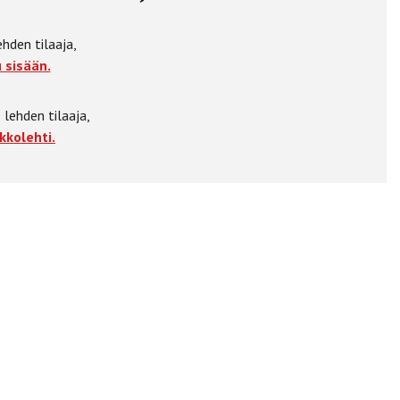
ehden tilaaja,
 sisään.
 lehden tilaaja,
kkolehti.