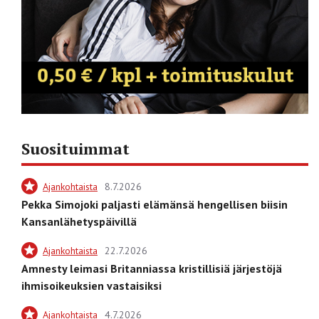
Suosituimmat
Ajankohtaista
8.7.2026
Pekka Simojoki paljasti elämänsä hengellisen biisin
Kansanlähetyspäivillä
Ajankohtaista
22.7.2026
Amnesty leimasi Britanniassa kristillisiä järjestöjä
ihmisoikeuksien vastaisiksi
Ajankohtaista
4.7.2026