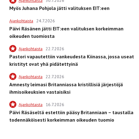
Ajankohtaista
30.7.2026
Myös Juhana Pohjola jätti valituksen EIT:een
Ajankohtaista
24.7.2026
Päivi Räsänen jätti EIT:een valituksen korkeimman
oikeuden tuomiosta
Ajankohtaista
22.7.2026
Pastori vapautettiin vankeudesta Kiinassa, jossa useat
kristityt ovat yhä pidätettyinä
Ajankohtaista
22.7.2026
Amnesty leimasi Britanniassa kristillisiä järjestöjä
ihmisoikeuksien vastaisiksi
Ajankohtaista
16.7.2026
Päivi Räsäseltä estettiin pääsy Britanniaan – taustalla
todennäköisesti korkeimman oikeuden tuomio