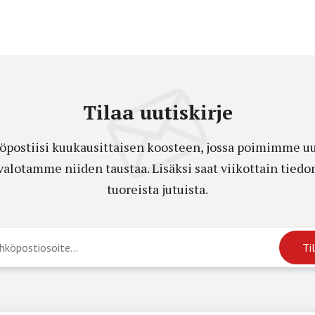
Tilaa uutiskirje
öpostiisi kuukausittaisen koosteen, jossa poimimme uut
a valotamme niiden taustaa. Lisäksi saat viikottain ti
tuoreista jutuista.