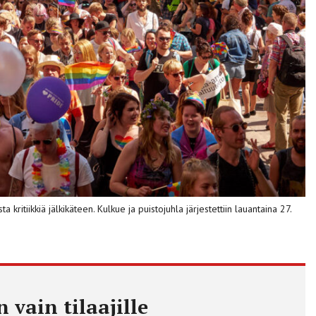
kritiikkiä jälkikäteen. Kulkue ja puistojuhla järjestettiin lauantaina 27.
 vain tilaajille