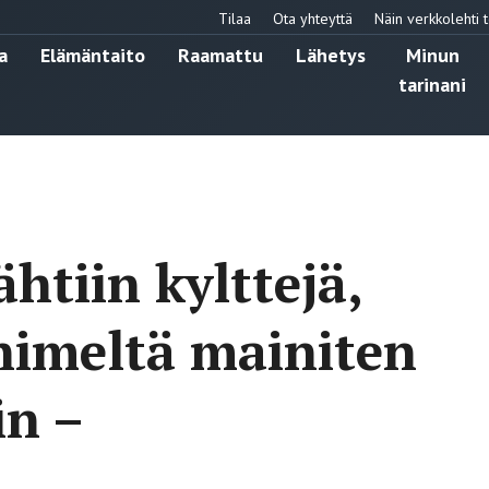
Tilaa
Ota yhteyttä
Näin verkkolehti t
a
Elämäntaito
Raamattu
Lähetys
Minun
tarinani
ähtiin kylttejä,
 nimeltä mainiten
in –