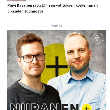
Päivi Räsänen jätti EIT:een valituksen korkeimman
oikeuden tuomiosta
Mainos