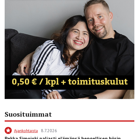
Suosituimmat
Ajankohtaista
8.7.2026
Pekka Simojoki paljasti elämänsä hengellisen biisin