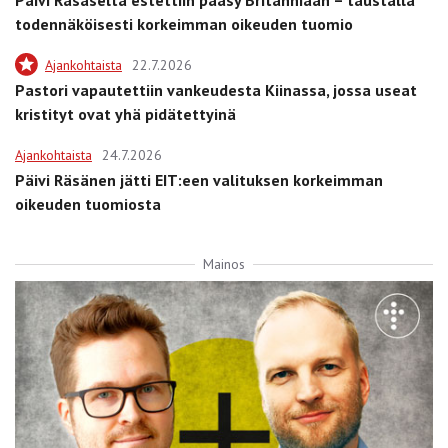
todennäköisesti korkeimman oikeuden tuomio
Ajankohtaista
22.7.2026
Pastori vapautettiin vankeudesta Kiinassa, jossa useat
kristityt ovat yhä pidätettyinä
Ajankohtaista
24.7.2026
Päivi Räsänen jätti EIT:een valituksen korkeimman
oikeuden tuomiosta
Mainos