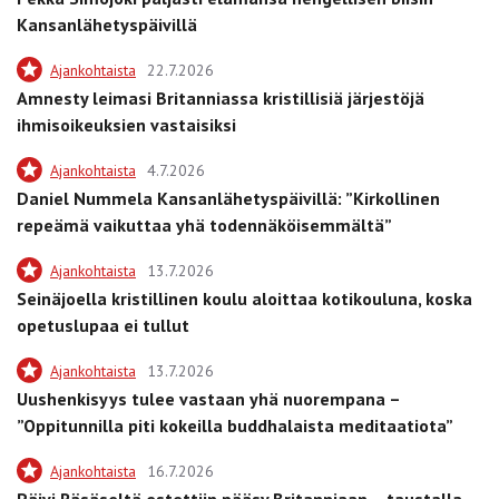
Kansanlähetyspäivillä
Ajankohtaista
22.7.2026
Amnesty leimasi Britanniassa kristillisiä järjestöjä
ihmisoikeuksien vastaisiksi
Ajankohtaista
4.7.2026
Daniel Nummela Kansanlähetyspäivillä: ”Kirkollinen
repeämä vaikuttaa yhä todennäköisemmältä”
Ajankohtaista
13.7.2026
Seinäjoella kristillinen koulu aloittaa kotikouluna, koska
opetuslupaa ei tullut
Ajankohtaista
13.7.2026
Uushenkisyys tulee vastaan yhä nuorempana –
”Oppitunnilla piti kokeilla buddhalaista meditaatiota”
Ajankohtaista
16.7.2026
Päivi Räsäseltä estettiin pääsy Britanniaan – taustalla