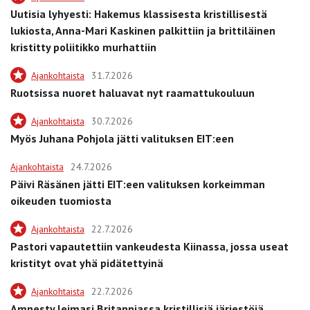
Uutisia lyhyesti: Hakemus klassisesta kristillisestä
lukiosta, Anna-Mari Kaskinen palkittiin ja brittiläinen
kristitty poliitikko murhattiin
Ajankohtaista
31.7.2026
Ruotsissa nuoret haluavat nyt raamattukouluun
Ajankohtaista
30.7.2026
Myös Juhana Pohjola jätti valituksen EIT:een
Ajankohtaista
24.7.2026
Päivi Räsänen jätti EIT:een valituksen korkeimman
oikeuden tuomiosta
Ajankohtaista
22.7.2026
Pastori vapautettiin vankeudesta Kiinassa, jossa useat
kristityt ovat yhä pidätettyinä
Ajankohtaista
22.7.2026
Amnesty leimasi Britanniassa kristillisiä järjestöjä