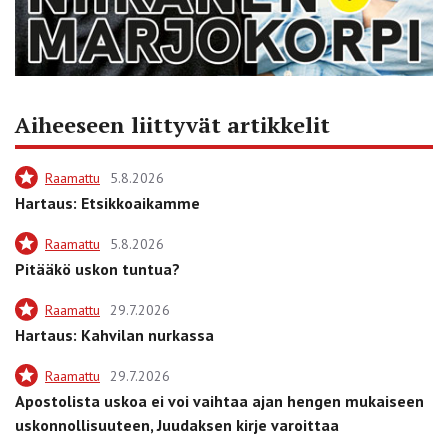
Aiheeseen liittyvät artikkelit
Raamattu
5.8.2026
Hartaus: Etsikkoaikamme
Raamattu
5.8.2026
Pitääkö uskon tuntua?
Raamattu
29.7.2026
Hartaus: Kahvilan nurkassa
Raamattu
29.7.2026
Apostolista uskoa ei voi vaihtaa ajan hengen mukaiseen
uskonnollisuuteen, Juudaksen kirje varoittaa