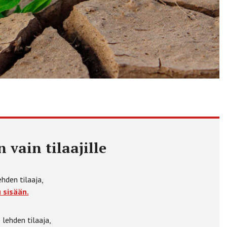
 vain tilaajille
ehden tilaaja,
 sisään.
 lehden tilaaja,