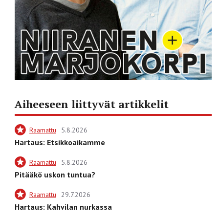
Aiheeseen liittyvät artikkelit
Raamattu
5.8.2026
Hartaus: Etsikkoaikamme
Raamattu
5.8.2026
Pitääkö uskon tuntua?
Raamattu
29.7.2026
Hartaus: Kahvilan nurkassa