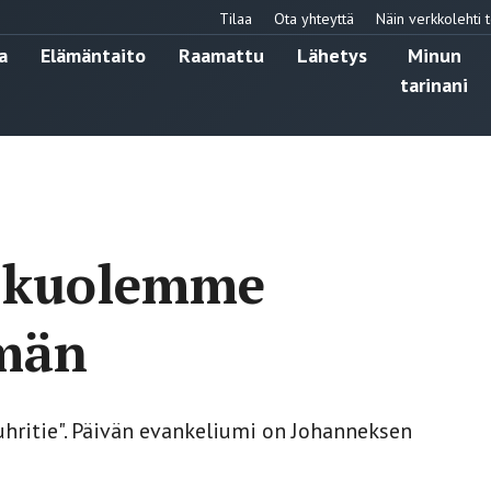
Tilaa
Ota yhteyttä
Näin verkkolehti t
a
Elämäntaito
Raamattu
Lähetys
Minun
tarinani
sa kuolemme
män
hritie". Päivän evankeliumi on Johanneksen