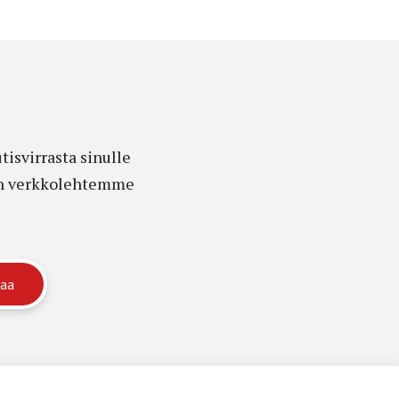
isvirrasta sinulle
edon verkkolehtemme