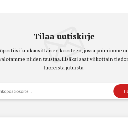
Tilaa uutiskirje
öpostiisi kuukausittaisen koosteen, jossa poimimme uut
a valotamme niiden taustaa. Lisäksi saat viikottain ti
tuoreista jutuista.