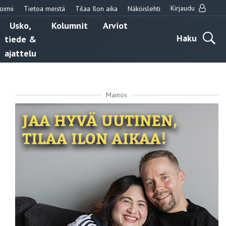
Kirjaudu
oimii
Tietoa meistä
Tilaa Ilon aika
Näköislehti
Usko,
Kolumnit
Arviot
Haku
tiede &
ajattelu
Mainos