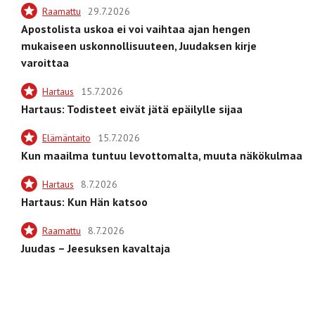
Raamattu
29.7.2026
Apostolista uskoa ei voi vaihtaa ajan hengen
mukaiseen uskonnollisuuteen, Juudaksen kirje
varoittaa
Hartaus
15.7.2026
Hartaus: Todisteet eivät jätä epäilylle sijaa
Elämäntaito
15.7.2026
Kun maailma tuntuu levottomalta, muuta näkökulmaa
Hartaus
8.7.2026
Hartaus: Kun Hän katsoo
Raamattu
8.7.2026
Juudas – Jeesuksen kavaltaja