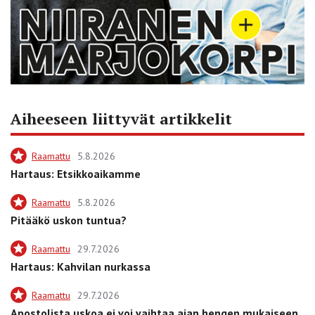
Aiheeseen liittyvät artikkelit
Raamattu
5.8.2026
Hartaus: Etsikkoaikamme
Raamattu
5.8.2026
Pitääkö uskon tuntua?
Raamattu
29.7.2026
Hartaus: Kahvilan nurkassa
Raamattu
29.7.2026
Apostolista uskoa ei voi vaihtaa ajan hengen mukaiseen