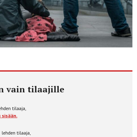
 vain tilaajille
ehden tilaaja,
 sisään.
 lehden tilaaja,