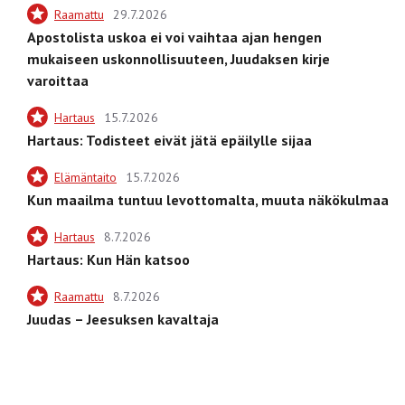
Raamattu
29.7.2026
Apostolista uskoa ei voi vaihtaa ajan hengen
mukaiseen uskonnollisuuteen, Juudaksen kirje
varoittaa
Hartaus
15.7.2026
Hartaus: Todisteet eivät jätä epäilylle sijaa
Elämäntaito
15.7.2026
Kun maailma tuntuu levottomalta, muuta näkökulmaa
Hartaus
8.7.2026
Hartaus: Kun Hän katsoo
Raamattu
8.7.2026
Juudas – Jeesuksen kavaltaja