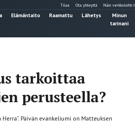
Tilaa
Ota yhteyttä
Näin verkkolehti t
a
Elämäntaito
Raamattu
Lähetys
Minun
tarinani
us tarkoittaa
en perusteella?
n Herra”. Päivän evankeliumi on Matteuksen