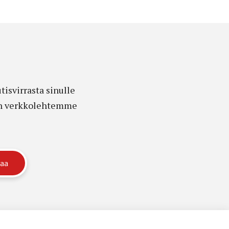
isvirrasta sinulle
edon verkkolehtemme