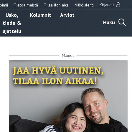
Kirjaudu
oimii
Tietoa meistä
Tilaa Ilon aika
Näköislehti
Usko,
Kolumnit
Arviot
Haku
tiede &
ajattelu
Mainos