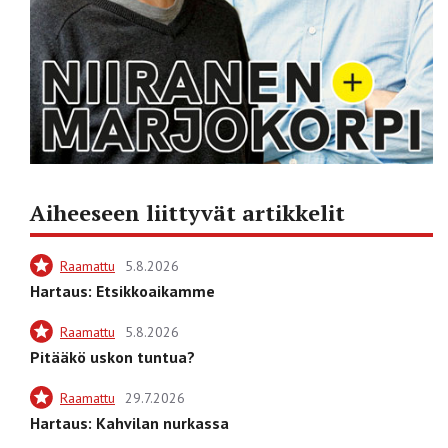
Aiheeseen liittyvät artikkelit
Raamattu
5.8.2026
Hartaus: Etsikkoaikamme
Raamattu
5.8.2026
Pitääkö uskon tuntua?
Raamattu
29.7.2026
Hartaus: Kahvilan nurkassa