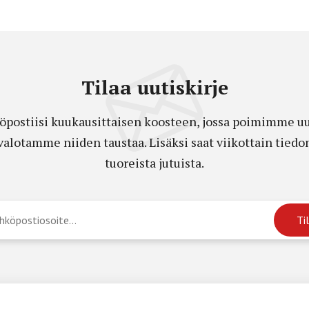
Tilaa uutiskirje
öpostiisi kuukausittaisen koosteen, jossa poimimme uut
a valotamme niiden taustaa. Lisäksi saat viikottain ti
tuoreista jutuista.