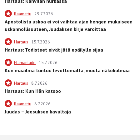
Hartaus: Kahvilan nurkassa
Raamattu
29.7.2026
Apostolista uskoa ei voi vaihtaa ajan hengen mukaiseen
uskonnollisuuteen, Juudaksen kirje varoittaa
Hartaus
15.7.2026
Hartaus: Todisteet eivät jätä epäilylle sijaa
Elämäntaito
15.7.2026
Kun maailma tuntuu levottomalta, muuta näkökulmaa
Hartaus
8.7.2026
Hartaus: Kun Hän katsoo
Raamattu
8.7.2026
Juudas – Jeesuksen kavaltaja