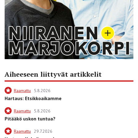
Aiheeseen liittyvät artikkelit
Raamattu
5.8.2026
Hartaus: Etsikkoaikamme
Raamattu
5.8.2026
Pitääkö uskon tuntua?
Raamattu
29.7.2026