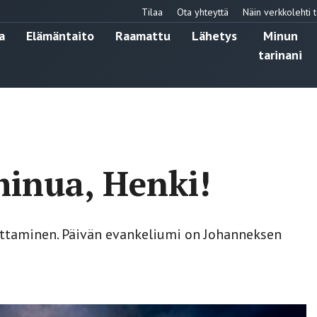
Tilaa
Ota yhteyttä
Näin verkkolehti t
a
Elämäntaito
Raamattu
Lähetys
Minun
tarinani
minua, Henki!
ttaminen. Päivän evankeliumi on Johanneksen