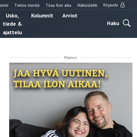
Kirjaudu
oimii
Tietoa meistä
Tilaa Ilon aika
Näköislehti
Usko,
Kolumnit
Arviot
Haku
tiede &
ajattelu
Mainos