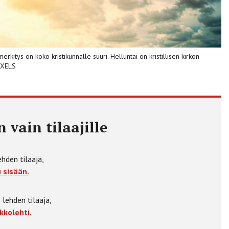
kitys on koko kristikunnalle suuri. Helluntai on kristillisen kirkon
EXELS
 vain tilaajille
ehden tilaaja,
 sisään.
 lehden tilaaja,
kkolehti.