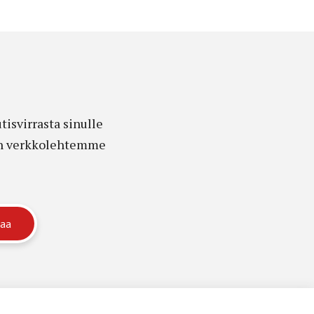
isvirrasta sinulle
edon verkkolehtemme