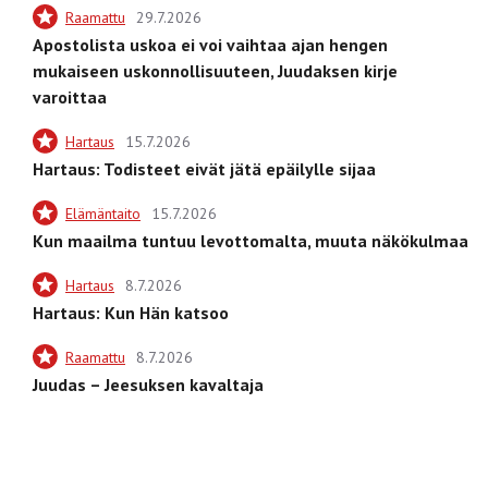
Raamattu
29.7.2026
Apostolista uskoa ei voi vaihtaa ajan hengen
mukaiseen uskonnollisuuteen, Juudaksen kirje
varoittaa
Hartaus
15.7.2026
Hartaus: Todisteet eivät jätä epäilylle sijaa
Elämäntaito
15.7.2026
Kun maailma tuntuu levottomalta, muuta näkökulmaa
Hartaus
8.7.2026
Hartaus: Kun Hän katsoo
Raamattu
8.7.2026
Juudas – Jeesuksen kavaltaja