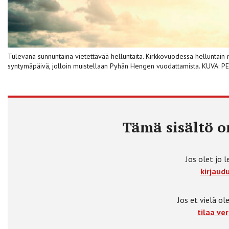
Tulevana sunnuntaina vietettävää helluntaita. Kirkkovuodessa helluntain mer
syntymäpäivä, jolloin muistellaan Pyhän Hengen vuodattamista. KUVA: P
Tämä sisältö on
Jos olet jo l
kirjaudu
Jos et vielä ole
tilaa ver