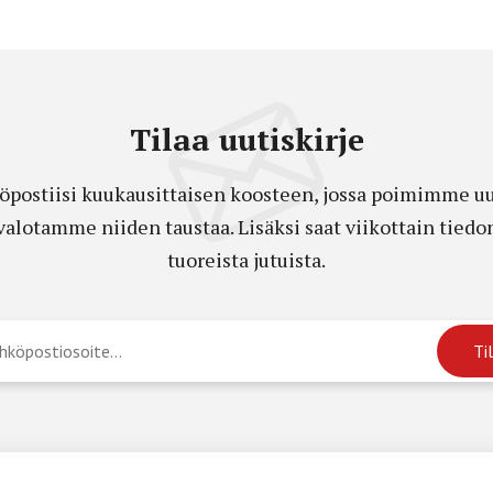
Tilaa uutiskirje
öpostiisi kuukausittaisen koosteen, jossa poimimme uut
a valotamme niiden taustaa. Lisäksi saat viikottain ti
tuoreista jutuista.