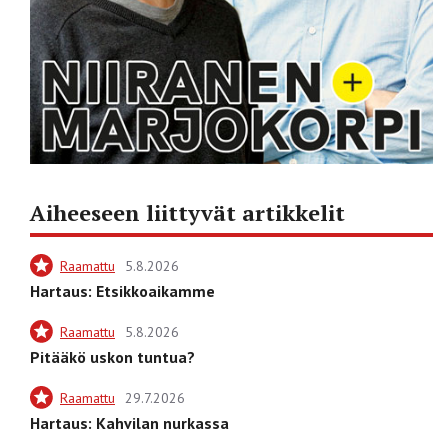
Aiheeseen liittyvät artikkelit
Raamattu
5.8.2026
Hartaus: Etsikkoaikamme
Raamattu
5.8.2026
Pitääkö uskon tuntua?
Raamattu
29.7.2026
Hartaus: Kahvilan nurkassa