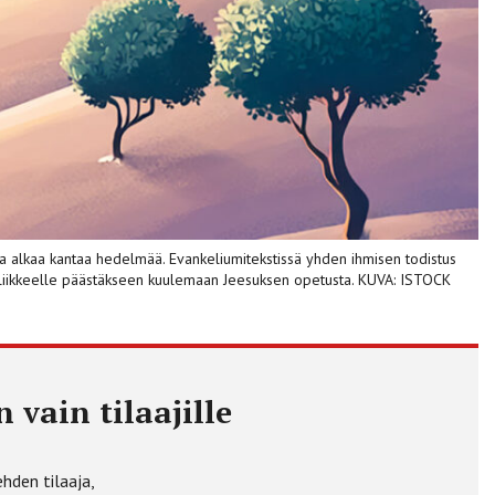
ja alkaa kantaa hedelmää. Evankeliumitekstissä yhden ihmisen todistus
tee liikkeelle päästäkseen kuulemaan Jeesuksen opetusta. KUVA: ISTOCK
 vain tilaajille
ehden tilaaja,