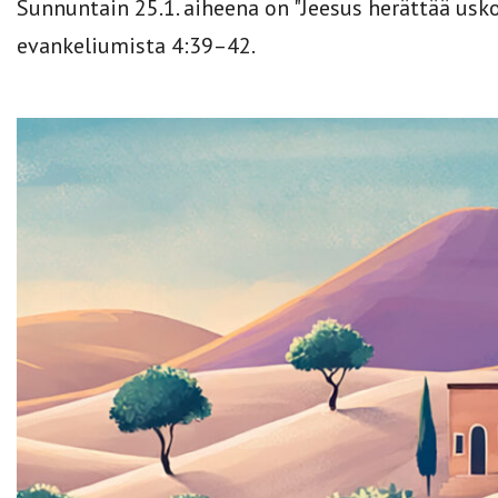
Sunnuntain 25.1. aiheena on "Jeesus herättää usk
evankeliumista 4:39–42.