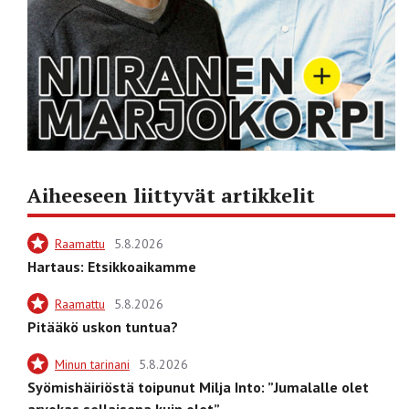
Aiheeseen liittyvät artikkelit
Raamattu
5.8.2026
Hartaus: Etsikkoaikamme
Raamattu
5.8.2026
Pitääkö uskon tuntua?
Minun tarinani
5.8.2026
Syömishäiriöstä toipunut Milja Into: ”Jumalalle olet
arvokas sellaisena kuin olet”