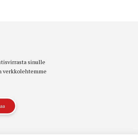
isvirrasta sinulle
edon verkkolehtemme