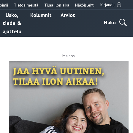
Kirjaudu
oimii
Tietoa meistä
Tilaa Ilon aika
Näköislehti
Usko,
Kolumnit
Arviot
Haku
tiede &
ajattelu
Mainos