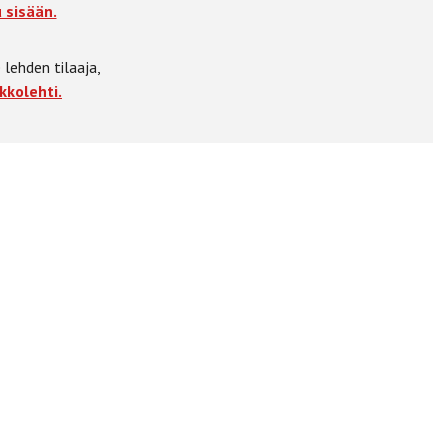
 sisään.
 lehden tilaaja,
kkolehti.