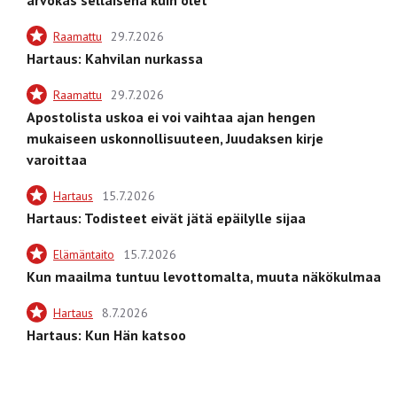
Raamattu
29.7.2026
Hartaus: Kahvilan nurkassa
Raamattu
29.7.2026
Apostolista uskoa ei voi vaihtaa ajan hengen
mukaiseen uskonnollisuuteen, Juudaksen kirje
varoittaa
Hartaus
15.7.2026
Hartaus: Todisteet eivät jätä epäilylle sijaa
Elämäntaito
15.7.2026
Kun maailma tuntuu levottomalta, muuta näkökulmaa
Hartaus
8.7.2026
Hartaus: Kun Hän katsoo