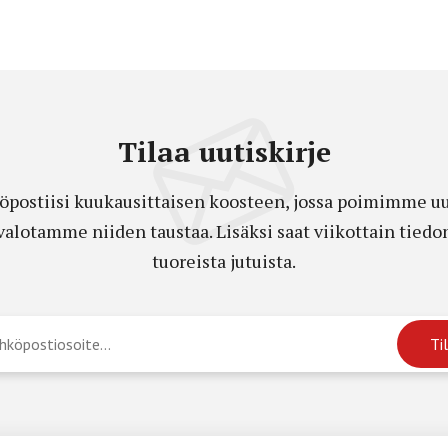
Tilaa uutiskirje
öpostiisi kuukausittaisen koosteen, jossa poimimme uut
a valotamme niiden taustaa. Lisäksi saat viikottain ti
tuoreista jutuista.