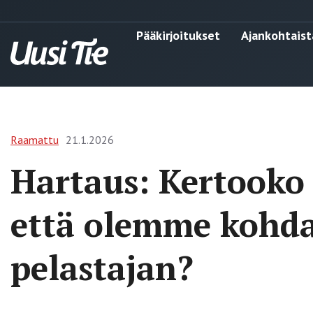
Pääkirjoitukset
Ajankohtaist
Raamattu
21.1.2026
Hartaus: Kertooko
että olemme kohd
pelastajan?