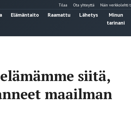
Tilaa
Ota yhteyttä
Näin verkkolehti t
a
Elämäntaito
Raamattu
Lähetys
Minun
tarinani
 elämämme siitä,
anneet maailman