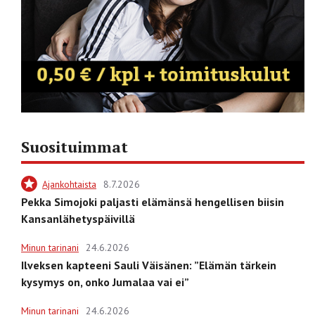
Suosituimmat
Ajankohtaista
8.7.2026
Pekka Simojoki paljasti elämänsä hengellisen biisin
Kansanlähetyspäivillä
Minun tarinani
24.6.2026
Ilveksen kapteeni Sauli Väisänen: ”Elämän tärkein
kysymys on, onko Jumalaa vai ei”
Minun tarinani
24.6.2026