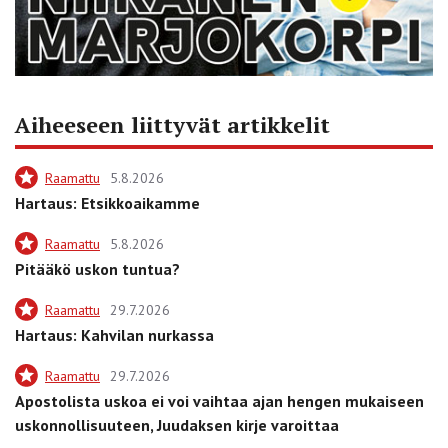
Aiheeseen liittyvät artikkelit
Raamattu
5.8.2026
Hartaus: Etsikkoaikamme
Raamattu
5.8.2026
Pitääkö uskon tuntua?
Raamattu
29.7.2026
Hartaus: Kahvilan nurkassa
Raamattu
29.7.2026
Apostolista uskoa ei voi vaihtaa ajan hengen mukaiseen
uskonnollisuuteen, Juudaksen kirje varoittaa