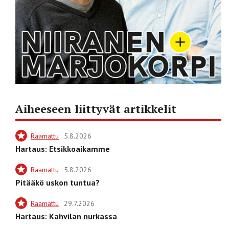
Aiheeseen liittyvät artikkelit
Raamattu
5.8.2026
Hartaus: Etsikkoaikamme
Raamattu
5.8.2026
Pitääkö uskon tuntua?
Raamattu
29.7.2026
Hartaus: Kahvilan nurkassa