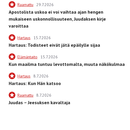
Raamattu
29.7.2026
Apostolista uskoa ei voi vaihtaa ajan hengen
mukaiseen uskonnollisuuteen, Juudaksen kirje
varoittaa
Hartaus
15.7.2026
Hartaus: Todisteet eivät jätä epäilylle sijaa
Elämäntaito
15.7.2026
Kun maailma tuntuu levottomalta, muuta näkökulmaa
Hartaus
8.7.2026
Hartaus: Kun Hän katsoo
Raamattu
8.7.2026
Juudas – Jeesuksen kavaltaja