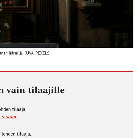
sanan äärellä. KUVA: PEXELS
 vain tilaajille
ehden tilaaja,
 sisään.
 lehden tilaaja,