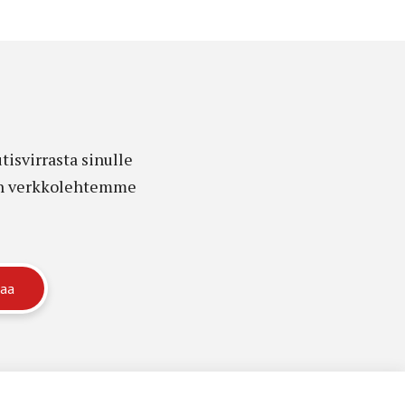
isvirrasta sinulle
edon verkkolehtemme