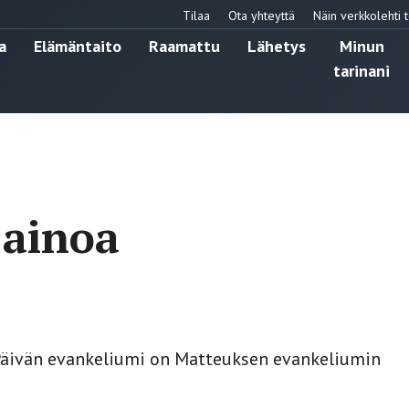
Tilaa
Ota yhteyttä
Näin verkkolehti t
a
Elämäntaito
Raamattu
Lähetys
Minun
tarinani
 ainoa
 Päivän evankeliumi on Matteuksen evankeliumin