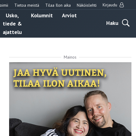
Kirjaudu
oimii
Tietoa meistä
Tilaa Ilon aika
Näköislehti
Usko,
Kolumnit
Arviot
Haku
tiede &
ajattelu
Mainos