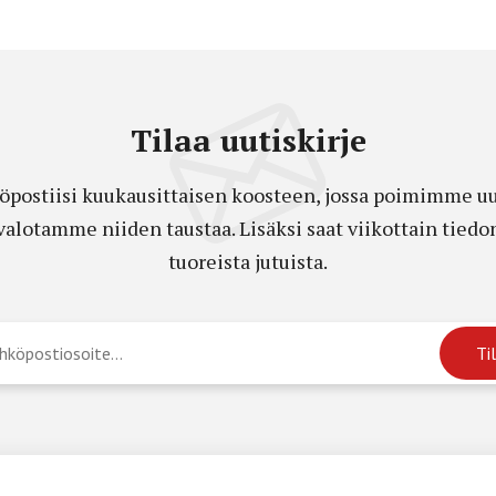
Tilaa uutiskirje
öpostiisi kuukausittaisen koosteen, jossa poimimme uut
a valotamme niiden taustaa. Lisäksi saat viikottain ti
tuoreista jutuista.