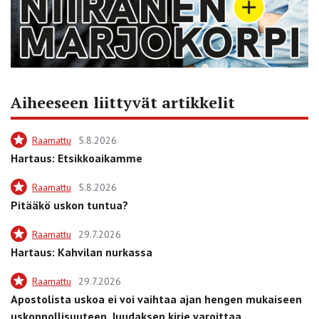
Aiheeseen liittyvät artikkelit
Raamattu
5.8.2026
Hartaus: Etsikkoaikamme
Raamattu
5.8.2026
Pitääkö uskon tuntua?
Raamattu
29.7.2026
Hartaus: Kahvilan nurkassa
Raamattu
29.7.2026
Apostolista uskoa ei voi vaihtaa ajan hengen mukaiseen
uskonnollisuuteen, Juudaksen kirje varoittaa