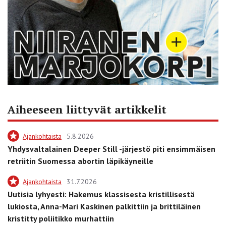
Aiheeseen liittyvät artikkelit
Ajankohtaista
5.8.2026
Yhdysvaltalainen Deeper Still -järjestö piti ensimmäisen
retriitin Suomessa abortin läpikäyneille
Ajankohtaista
31.7.2026
Uutisia lyhyesti: Hakemus klassisesta kristillisestä
lukiosta, Anna-Mari Kaskinen palkittiin ja brittiläinen
kristitty poliitikko murhattiin