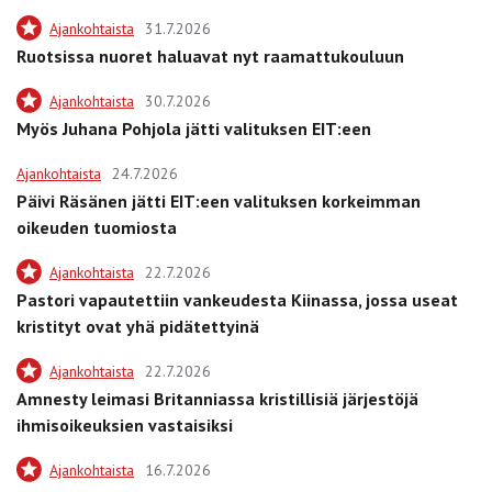
Ajankohtaista
31.7.2026
Ruotsissa nuoret haluavat nyt raamattukouluun
Ajankohtaista
30.7.2026
Myös Juhana Pohjola jätti valituksen EIT:een
Ajankohtaista
24.7.2026
Päivi Räsänen jätti EIT:een valituksen korkeimman
oikeuden tuomiosta
Ajankohtaista
22.7.2026
Pastori vapautettiin vankeudesta Kiinassa, jossa useat
kristityt ovat yhä pidätettyinä
Ajankohtaista
22.7.2026
Amnesty leimasi Britanniassa kristillisiä järjestöjä
ihmisoikeuksien vastaisiksi
Ajankohtaista
16.7.2026