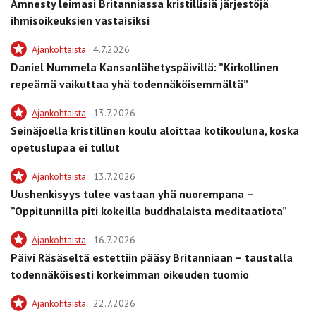
Amnesty leimasi Britanniassa kristillisiä järjestöjä
ihmisoikeuksien vastaisiksi
Ajankohtaista
4.7.2026
Daniel Nummela Kansanlähetyspäivillä: ”Kirkollinen
repeämä vaikuttaa yhä todennäköisemmältä”
Ajankohtaista
13.7.2026
Seinäjoella kristillinen koulu aloittaa kotikouluna, koska
opetuslupaa ei tullut
Ajankohtaista
13.7.2026
Uushenkisyys tulee vastaan yhä nuorempana –
”Oppitunnilla piti kokeilla buddhalaista meditaatiota”
Ajankohtaista
16.7.2026
Päivi Räsäseltä estettiin pääsy Britanniaan – taustalla
todennäköisesti korkeimman oikeuden tuomio
Ajankohtaista
22.7.2026