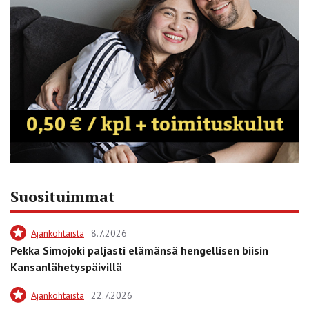
Suosituimmat
Ajankohtaista
8.7.2026
Pekka Simojoki paljasti elämänsä hengellisen biisin
Kansanlähetyspäivillä
Ajankohtaista
22.7.2026