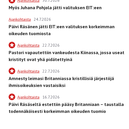
Ajankohtaista
30.7.2026
Myös Juhana Pohjola jätti valituksen EIT:een
Ajankohtaista
24.7.2026
Päivi Räsänen jätti EIT:een valituksen korkeimman
oikeuden tuomiosta
Ajankohtaista
22.7.2026
Pastori vapautettiin vankeudesta Kiinassa, jossa useat
kristityt ovat yhä pidätettyinä
Ajankohtaista
22.7.2026
Amnesty leimasi Britanniassa kristillisiä järjestöjä
ihmisoikeuksien vastaisiksi
Ajankohtaista
16.7.2026
Päivi Räsäseltä estettiin pääsy Britanniaan – taustalla
todennäköisesti korkeimman oikeuden tuomio