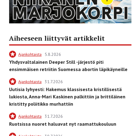
Aiheeseen liittyvät artikkelit
Ajankohtaista
5.8.2026
Yhdysvaltalainen Deeper Still -järjestö piti
ensimmäisen retriitin Suomessa abortin läpikäyneille
Ajankohtaista
31.7.2026
Uutisia lyhyesti: Hakemus klassisesta kristillisestä
lukiosta, Anna-Mari Kaskinen palkittiin ja brittiläinen
kristitty poliitikko murhattiin
Ajankohtaista
31.7.2026
Ruotsissa nuoret haluavat nyt raamattukouluun