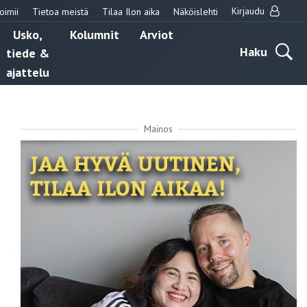
Kirjaudu
oimii
Tietoa meistä
Tilaa Ilon aika
Näköislehti
Usko,
Kolumnit
Arviot
Haku
tiede &
ajattelu
Mainos