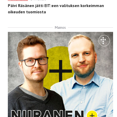
Päivi Räsänen jätti EIT:een valituksen korkeimman
oikeuden tuomiosta
Mainos