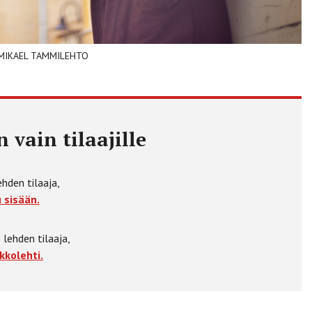
A: ­MIKAEL TAMMILEHTO
 vain tilaajille
ehden tilaaja,
 sisään.
 lehden tilaaja,
kkolehti.