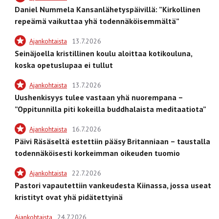
Daniel Nummela Kansanlähetyspäivillä: ”Kirkollinen
repeämä vaikuttaa yhä todennäköisemmältä”
Ajankohtaista
13.7.2026
Seinäjoella kristillinen koulu aloittaa kotikouluna,
koska opetuslupaa ei tullut
Ajankohtaista
13.7.2026
Uushenkisyys tulee vastaan yhä nuorempana –
”Oppitunnilla piti kokeilla buddhalaista meditaatiota”
Ajankohtaista
16.7.2026
Päivi Räsäseltä estettiin pääsy Britanniaan – taustalla
todennäköisesti korkeimman oikeuden tuomio
Ajankohtaista
22.7.2026
Pastori vapautettiin vankeudesta Kiinassa, jossa useat
kristityt ovat yhä pidätettyinä
Ajankohtaista
24.7.2026