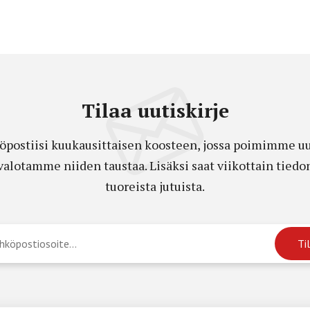
Tilaa uutiskirje
öpostiisi kuukausittaisen koosteen, jossa poimimme uut
a valotamme niiden taustaa. Lisäksi saat viikottain ti
tuoreista jutuista.