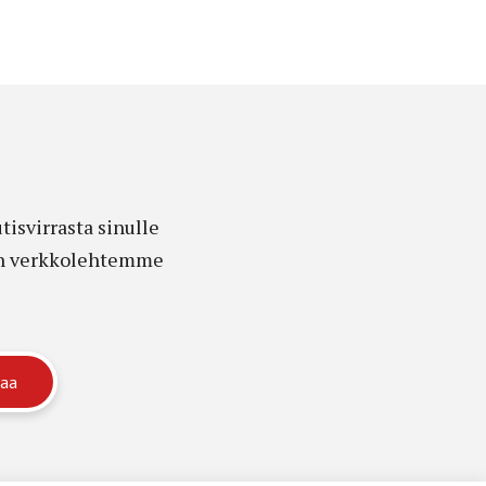
isvirrasta sinulle
edon verkkolehtemme