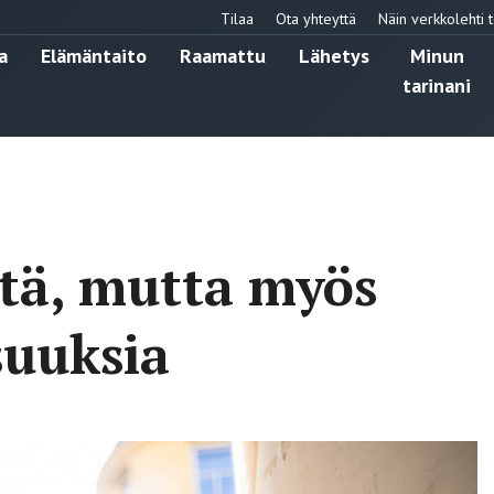
Tilaa
Ota yhteyttä
Näin verkkolehti t
a
Elämäntaito
Raamattu
Lähetys
Minun
tarinani
itä, mutta myös
suuksia