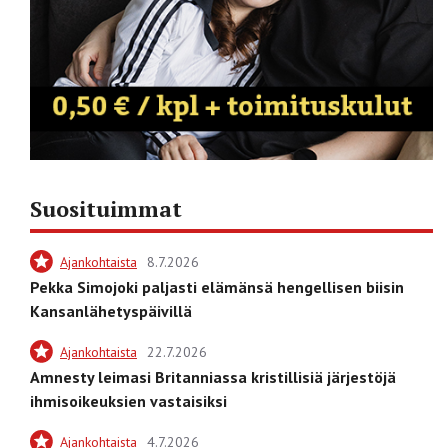
Suosituimmat
Ajankohtaista
8.7.2026
Pekka Simojoki paljasti elämänsä hengellisen biisin
Kansanlähetyspäivillä
Ajankohtaista
22.7.2026
Amnesty leimasi Britanniassa kristillisiä järjestöjä
ihmisoikeuksien vastaisiksi
Ajankohtaista
4.7.2026