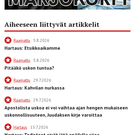
Aiheeseen liittyvät artikkelit
Raamattu
5.8.2026
Hartaus: Etsikkoaikamme
Raamattu
5.8.2026
Pitääkö uskon tuntua?
Raamattu
29.7.2026
Hartaus: Kahvilan nurkassa
Raamattu
29.7.2026
Apostolista uskoa ei voi vaihtaa ajan hengen mukaiseen
uskonnollisuuteen, Juudaksen kirje varoittaa
Hartaus
15.7.2026
Hartaus: Todisteet eivät jätä epäilylle sijaa