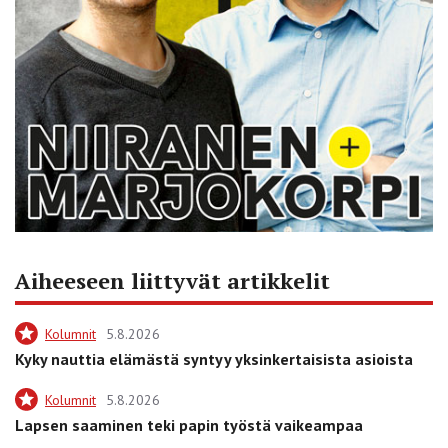
Aiheeseen liittyvät artikkelit
Kolumnit
5.8.2026
Kyky nauttia elämästä syntyy yksinkertaisista asioista
Kolumnit
5.8.2026
Lapsen saaminen teki papin työstä vaikeampaa