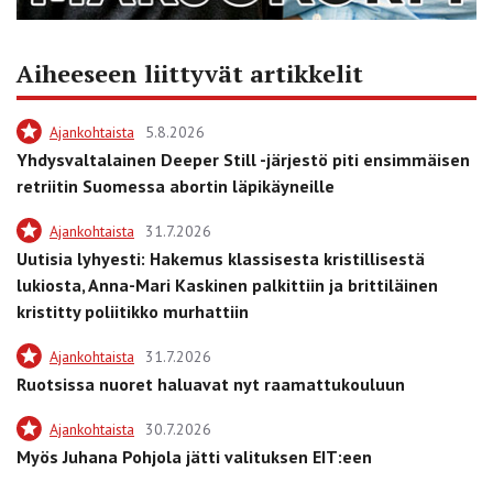
Aiheeseen liittyvät artikkelit
Ajankohtaista
5.8.2026
Yhdysvaltalainen Deeper Still -järjestö piti ensimmäisen
retriitin Suomessa abortin läpikäyneille
Ajankohtaista
31.7.2026
Uutisia lyhyesti: Hakemus klassisesta kristillisestä
lukiosta, Anna-Mari Kaskinen palkittiin ja brittiläinen
kristitty poliitikko murhattiin
Ajankohtaista
31.7.2026
Ruotsissa nuoret haluavat nyt raamattukouluun
Ajankohtaista
30.7.2026
Myös Juhana Pohjola jätti valituksen EIT:een