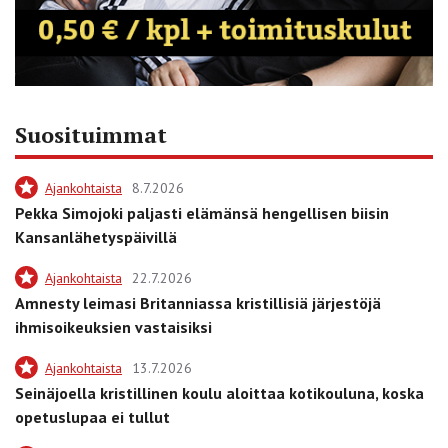
Suosituimmat
Ajankohtaista
8.7.2026
Pekka Simojoki paljasti elämänsä hengellisen biisin
Kansanlähetyspäivillä
Ajankohtaista
22.7.2026
Amnesty leimasi Britanniassa kristillisiä järjestöjä
ihmisoikeuksien vastaisiksi
Ajankohtaista
13.7.2026
Seinäjoella kristillinen koulu aloittaa kotikouluna, koska
opetuslupaa ei tullut