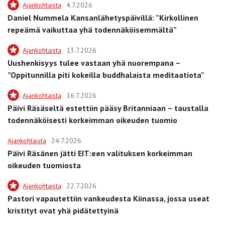
Ajankohtaista
4.7.2026
Daniel Nummela Kansanlähetyspäivillä: ”Kirkollinen
repeämä vaikuttaa yhä todennäköisemmältä”
Ajankohtaista
13.7.2026
Uushenkisyys tulee vastaan yhä nuorempana –
”Oppitunnilla piti kokeilla buddhalaista meditaatiota”
Ajankohtaista
16.7.2026
Päivi Räsäseltä estettiin pääsy Britanniaan – taustalla
todennäköisesti korkeimman oikeuden tuomio
Ajankohtaista
24.7.2026
Päivi Räsänen jätti EIT:een valituksen korkeimman
oikeuden tuomiosta
Ajankohtaista
22.7.2026
Pastori vapautettiin vankeudesta Kiinassa, jossa useat
kristityt ovat yhä pidätettyinä