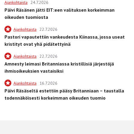
Ajankohtaista
24.7.2026
Päivi Räsänen jätti EIT:een valituksen korkeimman
oikeuden tuomiosta
Ajankohtaista
22.7.2026
Pastori vapautettiin vankeudesta Kiinassa, jossa useat
kristityt ovat yhä pidätettyinä
Ajankohtaista
22.7.2026
Amnesty leimasi Britanniassa kristillisiä järjestöjä
ihmisoikeuksien vastaisiksi
Ajankohtaista
16.7.2026
Päivi Räsäseltä estettiin pääsy Britanniaan – taustalla
todennäköisesti korkeimman oikeuden tuomio