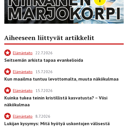
Aiheeseen liittyvät artikkelit
Elämäntaito
22.7.2026
Seitsemän arkista tapaa evankelioida
Elämäntaito
15.7.2026
Kun maailma tuntuu levottomalta, muuta näkökulmaa
Elämäntaito
15.7.2026
Kuinka tukea teinin kristillistä kasvatusta? – Viisi
näkökulmaa
Elämäntaito
8.7.2026
Lukijan kysymys: Mitä hyötyä uskontojen välisestä