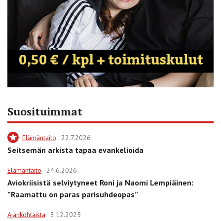
Suosituimmat
Elämäntaito
22.7.2026
Seitsemän arkista tapaa evankelioida
Elämäntaito
24.6.2026
Aviokriisistä selviytyneet Roni ja Naomi Lempiäinen:
”Raamattu on paras parisuhdeopas”
Ajankohtaista
3.12.2025