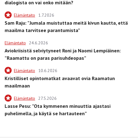
dialogista on vai onko mitään?
Elämäntaito
1.7.2026
Sam Raju: ”Jumala muistuttaa meitä kivun kautta, että
maailma tarvitsee parantumista”
Elämäntaito
24.6.2026
Aviokriisistä selviytyneet Roni ja Naomi Lempiäinen:
”Raamattu on paras parisuhdeopas”
Elämäntaito
10.6.2026
Kristilliset opintomatkat avaavat ovia Raamatun
maailmaan
Elämäntaito
27.5.2026
Lasse Pesu: ”Ota kymmenen minuuttia ajastasi
puhelimella, ja käytä se hartauteen”