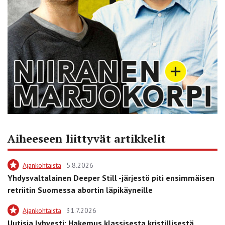
Aiheeseen liittyvät artikkelit
Ajankohtaista
5.8.2026
Yhdysvaltalainen Deeper Still -järjestö piti ensimmäisen
retriitin Suomessa abortin läpikäyneille
Ajankohtaista
31.7.2026
Uutisia lyhyesti: Hakemus klassisesta kristillisestä