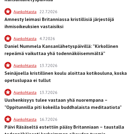
Ajankohtaista
22.7.2026
Amnesty leimasi Britanniassa kristillisiä järjestöjä
ihmisoikeuksien vastaisiksi
Ajankohtaista
4.7.2026
Daniel Nummela Kansanlähetyspäivillä: ”Kirkollinen
repeämä vaikuttaa yhä todennäköisemmältä”
Ajankohtaista
13.7.2026
Seinäjoella kristillinen koulu aloittaa kotikouluna, koska
opetuslupaa ei tullut
Ajankohtaista
13.7.2026
Uushenkisyys tulee vastaan yhä nuorempana –
”Oppitunnilla piti kokeilla buddhalaista meditaatiota”
Ajankohtaista
16.7.2026
Päivi Räsäseltä estettiin pääsy Britanniaan – taustalla
todennäköisesti korkeimman oikeuden tuomio