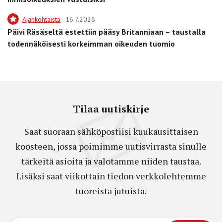
Ajankohtaista
16.7.2026
Päivi Räsäseltä estettiin pääsy Britanniaan – taustalla
todennäköisesti korkeimman oikeuden tuomio
Tilaa uutiskirje
Saat suoraan sähköpostiisi kuukausittaisen
koosteen, jossa poimimme uutisvirrasta sinulle
tärkeitä asioita ja valotamme niiden taustaa.
Lisäksi saat viikottain tiedon verkkolehtemme
tuoreista jutuista.