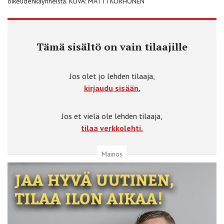
oikeudenkäynneistä. KUVA: MATTI KORHONEN
Tämä sisältö on vain tilaajille
Jos olet jo lehden tilaaja,
kirjaudu sisään.
Jos et vielä ole lehden tilaaja,
tilaa verkkolehti.
Mainos