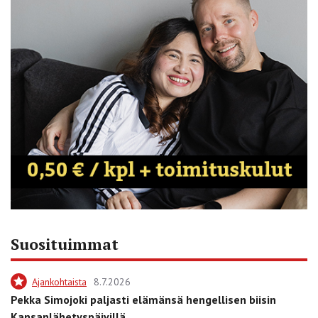
Suosituimmat
Ajankohtaista
8.7.2026
Pekka Simojoki paljasti elämänsä hengellisen biisin
Kansanlähetyspäivillä