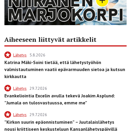
Aiheeseen liittyvät artikkelit
Lähetys
5.8.2026
Katrina Mäki-Soini tietää, että lähetystyöhön
valmistautuminen vaatii epävarmuuden sietoa ja kutsun
kirkkautta
Lähetys
29.7.2026
Evankeliointia Excelin avulla tekevä Joakim Asplund:
”Jumala on tulosvastuussa, emme me”
Lähetys
29.7.2026
”Kirkon suurin epäonnistuminen” – Juutalaislähetys
nousi kriittiseen keskusteluun Kansanlähetyspäivillä