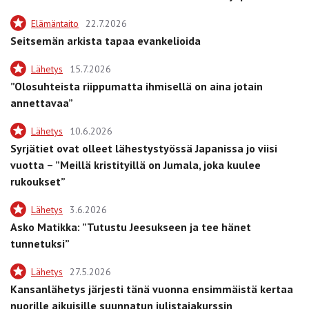
Elämäntaito
22.7.2026
Seitsemän arkista tapaa evankelioida
Lähetys
15.7.2026
”Olosuhteista riippumatta ihmisellä on aina jotain
annettavaa”
Lähetys
10.6.2026
Syrjätiet ovat olleet lähestystyössä Japanissa jo viisi
vuotta – ”Meillä kristityillä on Jumala, joka kuulee
rukoukset”
Lähetys
3.6.2026
Asko Matikka: ”Tutustu Jeesukseen ja tee hänet
tunnetuksi”
Lähetys
27.5.2026
Kansanlähetys järjesti tänä vuonna ensimmäistä kertaa
nuorille aikuisille suunnatun julistajakurssin