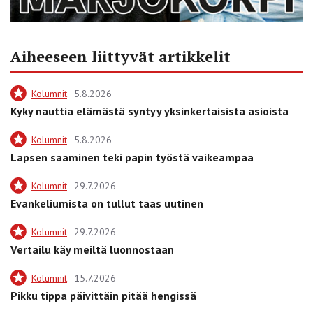
Aiheeseen liittyvät artikkelit
Kolumnit
5.8.2026
Kyky nauttia elämästä syntyy yksinkertaisista asioista
Kolumnit
5.8.2026
Lapsen saaminen teki papin työstä vaikeampaa
Kolumnit
29.7.2026
Evankeliumista on tullut taas uutinen
Kolumnit
29.7.2026
Vertailu käy meiltä luonnostaan
Kolumnit
15.7.2026
Pikku tippa päivittäin pitää hengissä