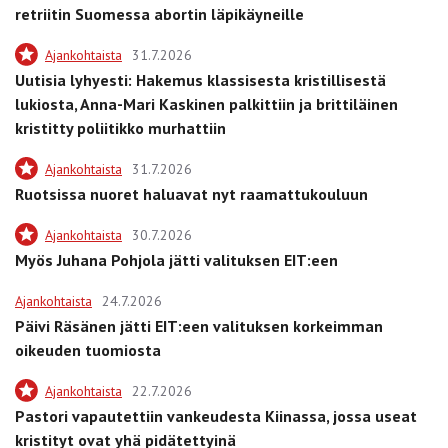
retriitin Suomessa abortin läpikäyneille
Ajankohtaista
31.7.2026
Uutisia lyhyesti: Hakemus klassisesta kristillisestä
lukiosta, Anna-Mari Kaskinen palkittiin ja brittiläinen
kristitty poliitikko murhattiin
Ajankohtaista
31.7.2026
Ruotsissa nuoret haluavat nyt raamattukouluun
Ajankohtaista
30.7.2026
Myös Juhana Pohjola jätti valituksen EIT:een
Ajankohtaista
24.7.2026
Päivi Räsänen jätti EIT:een valituksen korkeimman
oikeuden tuomiosta
Ajankohtaista
22.7.2026
Pastori vapautettiin vankeudesta Kiinassa, jossa useat
kristityt ovat yhä pidätettyinä