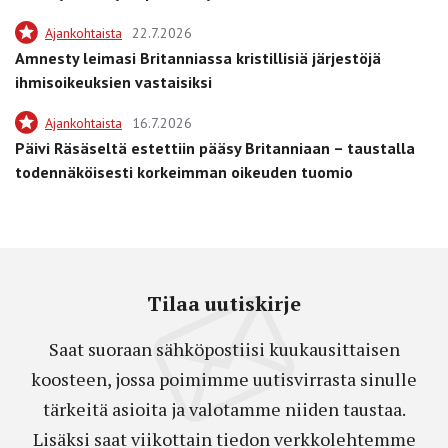
Ajankohtaista
22.7.2026
Amnesty leimasi Britanniassa kristillisiä järjestöjä
ihmisoikeuksien vastaisiksi
Ajankohtaista
16.7.2026
Päivi Räsäseltä estettiin pääsy Britanniaan – taustalla
todennäköisesti korkeimman oikeuden tuomio
Tilaa uutiskirje
Saat suoraan sähköpostiisi kuukausittaisen
koosteen, jossa poimimme uutisvirrasta sinulle
tärkeitä asioita ja valotamme niiden taustaa.
Lisäksi saat viikottain tiedon verkkolehtemme