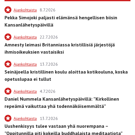
Ajankohtaista
8.7.2026
Pekka Simojoki paljasti elämänsä hengellisen biisin
Kansanlähetyspäivillä
Ajankohtaista
22.7.2026
Amnesty leimasi Britanniassa kristillisiä järjestöjä
ihmisoikeuksien vastaisiksi
Ajankohtaista
13.7.2026
Seinäjoella kristillinen koulu aloittaa kotikouluna, koska
opetuslupaa ei tullut
Ajankohtaista
4.7.2026
Daniel Nummela Kansanlähetyspäivillä: ”Kirkollinen
repeämä vaikuttaa yhä todennäköisemmältä”
Ajankohtaista
13.7.2026
Uushenkisyys tulee vastaan yhä nuorempana –
”Oppitunnilla piti kokeilla buddhalaista meditaatiota”