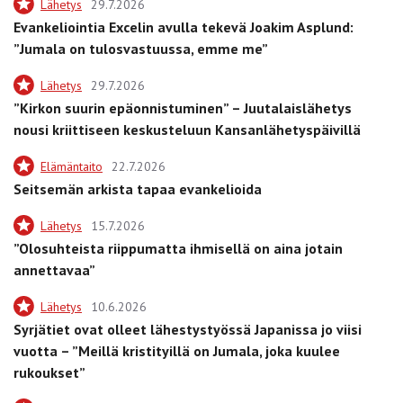
Lähetys
29.7.2026
Evankeliointia Excelin avulla tekevä Joakim Asplund:
”Jumala on tulosvastuussa, emme me”
Lähetys
29.7.2026
”Kirkon suurin epäonnistuminen” – Juutalaislähetys
nousi kriittiseen keskusteluun Kansanlähetyspäivillä
Elämäntaito
22.7.2026
Seitsemän arkista tapaa evankelioida
Lähetys
15.7.2026
”Olosuhteista riippumatta ihmisellä on aina jotain
annettavaa”
Lähetys
10.6.2026
Syrjätiet ovat olleet lähestystyössä Japanissa jo viisi
vuotta – ”Meillä kristityillä on Jumala, joka kuulee
rukoukset”