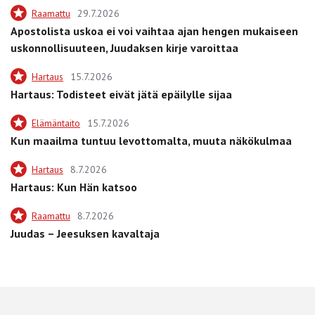
Raamattu
29.7.2026
Apostolista uskoa ei voi vaihtaa ajan hengen mukaiseen
uskonnollisuuteen, Juudaksen kirje varoittaa
Hartaus
15.7.2026
Hartaus: Todisteet eivät jätä epäilylle sijaa
Elämäntaito
15.7.2026
Kun maailma tuntuu levottomalta, muuta näkökulmaa
Hartaus
8.7.2026
Hartaus: Kun Hän katsoo
Raamattu
8.7.2026
Juudas – Jeesuksen kavaltaja