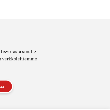
isvirrasta sinulle
edon verkkolehtemme