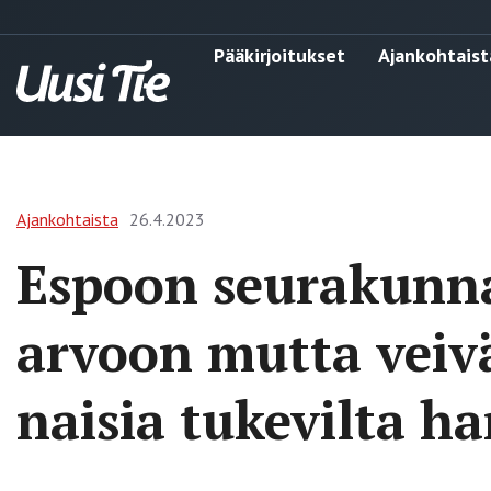
Pääkirjoitukset
Ajankohtaist
Ajankohtaista
26.4.2023
Espoon seurakunna
arvoon mutta veiv
naisia tukevilta ha