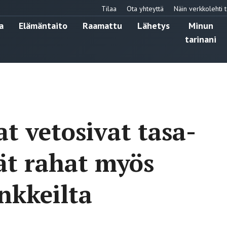
Tilaa
Ota yhteyttä
Näin verkkolehti t
a
Elämäntaito
Raamattu
Lähetys
Minun
tarinani
t vetosivat tasa-
ät rahat myös
nkkeilta