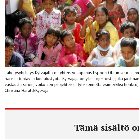
Lähetysyhdistys Kylväjällä on yhteistyösopimus Espoon Olarin seurakunn
parissa tehtävää koulutustyötä. Kylväjäjä on yksi järjestöistä, joka jäi il
vastausta siihen, voiko sen projekteissa työskennellä esimerkiksi henkil
Christina Harald/Kylväjä
Tämä sisältö on