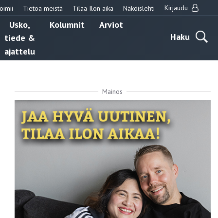
Kirjaudu
oimii
Tietoa meistä
Tilaa Ilon aika
Näköislehti
Usko,
Kolumnit
Arviot
Haku
tiede &
ajattelu
Mainos