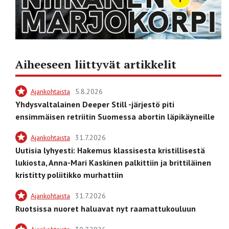
Aiheeseen liittyvät artikkelit
Ajankohtaista
5.8.2026
Yhdysvaltalainen Deeper Still -järjestö piti
ensimmäisen retriitin Suomessa abortin läpikäyneille
Ajankohtaista
31.7.2026
Uutisia lyhyesti: Hakemus klassisesta kristillisestä
lukiosta, Anna-Mari Kaskinen palkittiin ja brittiläinen
kristitty poliitikko murhattiin
Ajankohtaista
31.7.2026
Ruotsissa nuoret haluavat nyt raamattukouluun