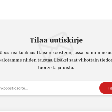
Tilaa uutiskirje
öpostiisi kuukausittaisen koosteen, jossa poimimme uut
a valotamme niiden taustaa. Lisäksi saat viikottain ti
tuoreista jutuista.