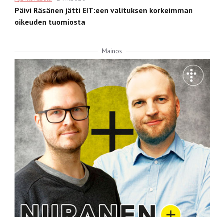
Päivi Räsänen jätti EIT:een valituksen korkeimman
oikeuden tuomiosta
Mainos