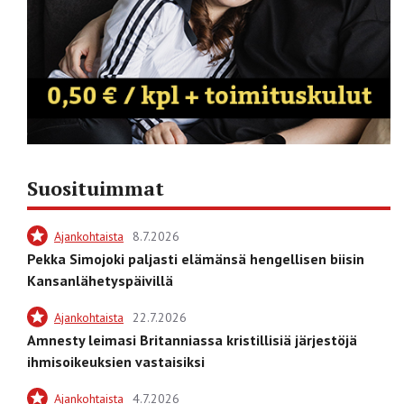
Suosituimmat
Ajankohtaista
8.7.2026
Pekka Simojoki paljasti elämänsä hengellisen biisin
Kansanlähetyspäivillä
Ajankohtaista
22.7.2026
Amnesty leimasi Britanniassa kristillisiä järjestöjä
ihmisoikeuksien vastaisiksi
Ajankohtaista
4.7.2026