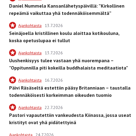
Daniel Nummela Kansanlähetyspäivillä: ”Kirkollinen
repeämä vaikuttaa yhä todennäköisemmältä”
Ajankohtaista
13.7.2026
Seinäjoella kristillinen koulu aloittaa kotikouluna,
koska opetuslupaa ei tullut
Ajankohtaista
13.7.2026
Uushenkisyys tulee vastaan yhä nuorempana –
”Oppitunnilla piti kokeilla buddhalaista meditaatiota”
Ajankohtaista
16.7.2026
Päivi Räsäseltä estettiin pääsy Britanniaan – taustalla
todennäköisesti korkeimman oikeuden tuomio
Ajankohtaista
22.7.2026
Pastori vapautettiin vankeudesta Kiinassa, jossa useat
kristityt ovat yhä pidätettyinä
Ajankohtaista
24.7.2026