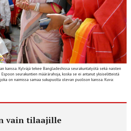
an kanssa. Kylväjä tekee Bangladeshissa seurakuntatyötä sekä naisten
man Espoon seurakuntien määrärahoja, koska se ei antanut yksiselitteistä
ö, joka on naimissa samaa sukupuolta olevan puolison kanssa. Kuva:
 vain tilaajille