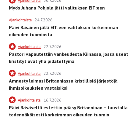
Ajankohtaista
30.7.2026
Myös Juhana Pohjola jätti valituksen EIT:een
Ajankohtaista
24.7.2026
Päivi Räsänen jätti EIT:een valituksen korkeimman
oikeuden tuomiosta
Ajankohtaista
22.7.2026
Pastori vapautettiin vankeudesta Kiinassa, jossa useat
kristityt ovat yhä pidätettyinä
Ajankohtaista
22.7.2026
Amnesty leimasi Britanniassa kristillisiä järjestöjä
ihmisoikeuksien vastaisiksi
Ajankohtaista
16.7.2026
Päivi Räsäseltä estettiin pääsy Britanniaan – taustalla
todennäköisesti korkeimman oikeuden tuomio