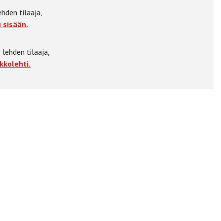
ehden tilaaja,
 sisään.
 lehden tilaaja,
kkolehti.