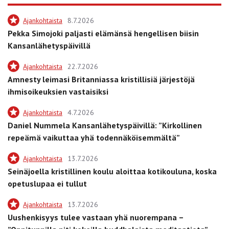
Ajankohtaista
8.7.2026
Pekka Simojoki paljasti elämänsä hengellisen biisin
Kansanlähetyspäivillä
Ajankohtaista
22.7.2026
Amnesty leimasi Britanniassa kristillisiä järjestöjä
ihmisoikeuksien vastaisiksi
Ajankohtaista
4.7.2026
Daniel Nummela Kansanlähetyspäivillä: ”Kirkollinen
repeämä vaikuttaa yhä todennäköisemmältä”
Ajankohtaista
13.7.2026
Seinäjoella kristillinen koulu aloittaa kotikouluna, koska
opetuslupaa ei tullut
Ajankohtaista
13.7.2026
Uushenkisyys tulee vastaan yhä nuorempana –