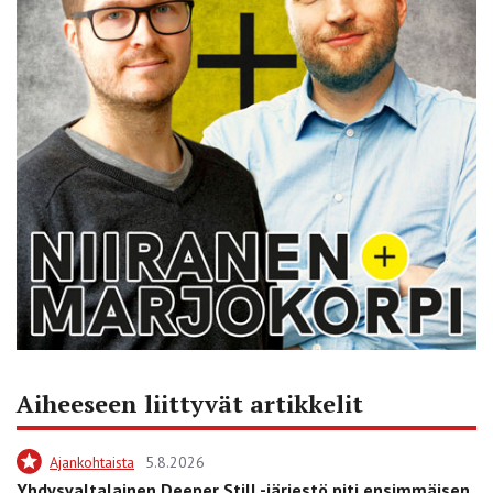
Aiheeseen liittyvät artikkelit
Ajankohtaista
5.8.2026
Yhdysvaltalainen Deeper Still -järjestö piti ensimmäisen