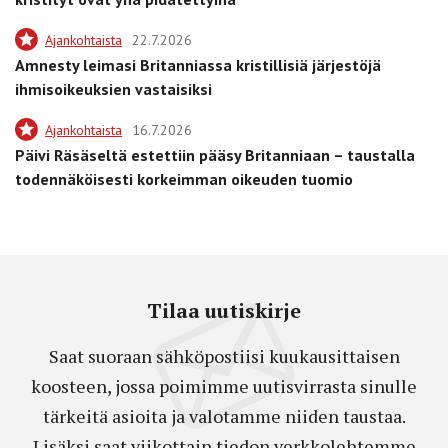
Ajankohtaista
22.7.2026
Amnesty leimasi Britanniassa kristillisiä järjestöjä
ihmisoikeuksien vastaisiksi
Ajankohtaista
16.7.2026
Päivi Räsäseltä estettiin pääsy Britanniaan – taustalla
todennäköisesti korkeimman oikeuden tuomio
Tilaa uutiskirje
Saat suoraan sähköpostiisi kuukausittaisen
koosteen, jossa poimimme uutisvirrasta sinulle
tärkeitä asioita ja valotamme niiden taustaa.
Lisäksi saat viikottain tiedon verkkolehtemme