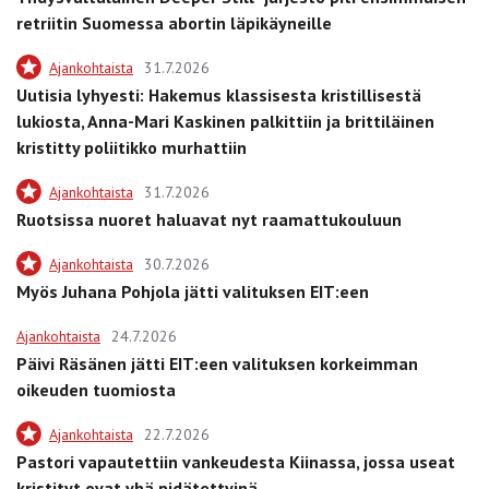
retriitin Suomessa abortin läpikäyneille
Ajankohtaista
31.7.2026
Uutisia lyhyesti: Hakemus klassisesta kristillisestä
lukiosta, Anna-Mari Kaskinen palkittiin ja brittiläinen
kristitty poliitikko murhattiin
Ajankohtaista
31.7.2026
Ruotsissa nuoret haluavat nyt raamattukouluun
Ajankohtaista
30.7.2026
Myös Juhana Pohjola jätti valituksen EIT:een
Ajankohtaista
24.7.2026
Päivi Räsänen jätti EIT:een valituksen korkeimman
oikeuden tuomiosta
Ajankohtaista
22.7.2026
Pastori vapautettiin vankeudesta Kiinassa, jossa useat
kristityt ovat yhä pidätettyinä