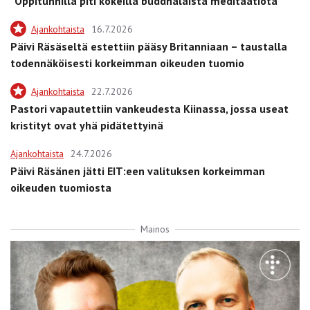
”Oppitunnilla piti kokeilla buddhalaista meditaatiota”
Ajankohtaista
16.7.2026
Päivi Räsäseltä estettiin pääsy Britanniaan – taustalla
todennäköisesti korkeimman oikeuden tuomio
Ajankohtaista
22.7.2026
Pastori vapautettiin vankeudesta Kiinassa, jossa useat
kristityt ovat yhä pidätettyinä
Ajankohtaista
24.7.2026
Päivi Räsänen jätti EIT:een valituksen korkeimman
oikeuden tuomiosta
Mainos