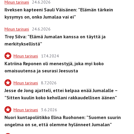
Minun tarinani
24.6.2026
Ilveksen kapteeni Sauli Väisänen: ”Elämän tärkein
kysymys on, onko Jumalaa vai ei”
Minun tarinani
24.6.2026
Troy Silva: ”Elämä Jumalan kanssa on täyttä ja
merkityksellistä”
Minun tarinani
17.4.2024
Katriina Reponen oli menestyjä, joka myi koko
omaisuutensa ja seurasi Jeesusta
Minun tarinani
8.7.2026
Jesse de Jong ajatteli, ettei kelpaa enää Jumalalle –
”Sitten kuulin koko kehollani rakkaudellisen äänen”
Minun tarinani
3.6.2026
Nuori kuntapoliitikko Elina Ruohonen: ”Suomen suurin
ongelma on se, että olemme hylänneet Jumalan”