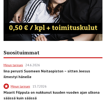
Suosituimmat
Minun tarinani
24.6.2026
Iina perusti Suomeen Noitaopiston – sitten Jeesus
ilmestyi hänelle
Minun tarinani
15.7.2026
Maarit Filppula on nukkunut kuuden vuoden ajan ulkona
säässä kuin säässä