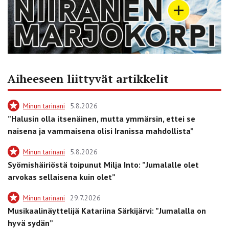
Aiheeseen liittyvät artikkelit
Minun tarinani
5.8.2026
”Halusin olla itsenäinen, mutta ymmärsin, ettei se
naisena ja vammaisena olisi Iranissa mahdollista”
Minun tarinani
5.8.2026
Syömishäiriöstä toipunut Milja Into: ”Jumalalle olet
arvokas sellaisena kuin olet”
Minun tarinani
29.7.2026
Musikaalinäyttelijä Katariina Särkijärvi: ”Jumalalla on
hyvä sydän”