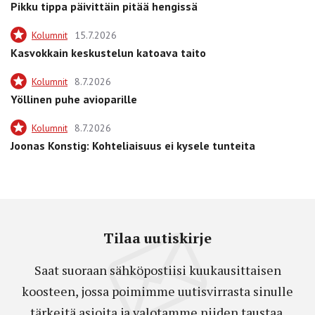
Pikku tippa päivittäin pitää hengissä
Kolumnit
15.7.2026
Kasvokkain keskustelun katoava taito
Kolumnit
8.7.2026
Yöllinen puhe avioparille
Kolumnit
8.7.2026
Joonas Konstig: Kohteliaisuus ei kysele tunteita
Tilaa uutiskirje
Saat suoraan sähköpostiisi kuukausittaisen
koosteen, jossa poimimme uutisvirrasta sinulle
tärkeitä asioita ja valotamme niiden taustaa.