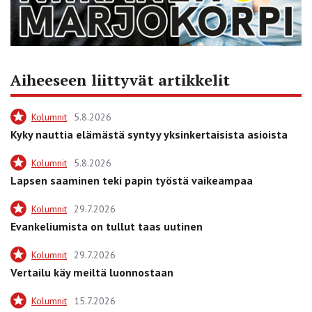
Aiheeseen liittyvät artikkelit
Kolumnit
5.8.2026
Kyky nauttia elämästä syntyy yksinkertaisista asioista
Kolumnit
5.8.2026
Lapsen saaminen teki papin työstä vaikeampaa
Kolumnit
29.7.2026
Evankeliumista on tullut taas uutinen
Kolumnit
29.7.2026
Vertailu käy meiltä luonnostaan
Kolumnit
15.7.2026