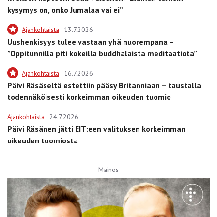
kysymys on, onko Jumalaa vai ei”
Ajankohtaista
13.7.2026
Uushenkisyys tulee vastaan yhä nuorempana –
”Oppitunnilla piti kokeilla buddhalaista meditaatiota”
Ajankohtaista
16.7.2026
Päivi Räsäseltä estettiin pääsy Britanniaan – taustalla
todennäköisesti korkeimman oikeuden tuomio
Ajankohtaista
24.7.2026
Päivi Räsänen jätti EIT:een valituksen korkeimman
oikeuden tuomiosta
Mainos