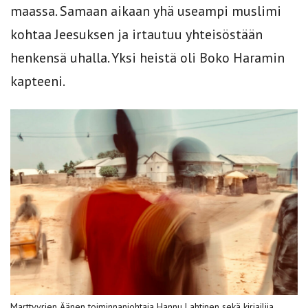
maassa. Samaan aikaan yhä useampi muslimi
kohtaa Jeesuksen ja irtautuu yhteisöstään
henkensä uhalla. Yksi heistä oli Boko Haramin
kapteeni.
Marttyyrien Äänen toiminnanjohtaja Hannu Lahtinen sekä kirjailija,