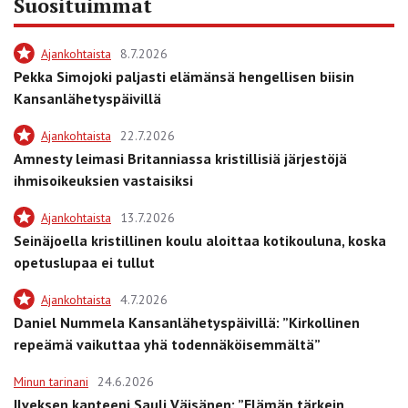
Suosituimmat
Ajankohtaista
8.7.2026
Pekka Simojoki paljasti elämänsä hengellisen biisin
Kansanlähetyspäivillä
Ajankohtaista
22.7.2026
Amnesty leimasi Britanniassa kristillisiä järjestöjä
ihmisoikeuksien vastaisiksi
Ajankohtaista
13.7.2026
Seinäjoella kristillinen koulu aloittaa kotikouluna, koska
opetuslupaa ei tullut
Ajankohtaista
4.7.2026
Daniel Nummela Kansanlähetyspäivillä: ”Kirkollinen
repeämä vaikuttaa yhä todennäköisemmältä”
Minun tarinani
24.6.2026
Ilveksen kapteeni Sauli Väisänen: ”Elämän tärkein