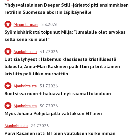
Yhdysvaltalainen Deeper Still -järjestö piti ensimmäisen
retriitin Suomessa abortin läpikäyneille
Minun tarinani
5.8.2026
Syömishäiriöstä toipunut Milja: ”Jumalalle olet arvokas
sellaisena kuin olet”
Ajankohtaista
31.7.2026
Uutisia lyhyesti: Hakemus klassisesta kristillisestä
lukiosta, Anna-Mari Kaskinen palkittiin ja brittiläinen
kristitty poliitikko murhattiin
Ajankohtaista
31.7.2026
Ruotsissa nuoret haluavat nyt raamattukouluun
Ajankohtaista
30.7.2026
Myös Juhana Pohjola jätti valituksen EIT:een
Ajankohtaista
24.7.2026
Päivi Räsänen jätti EIT:een valituksen korkeimman