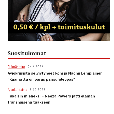
Suosituimmat
Elämäntaito
24.6.2026
Aviokriisistä selviytyneet Roni ja Naomi Lempiäinen:
”Raamattu on paras parisuhdeopas”
Ajankohtaista
3.12.2025
Takaisin mieheksi – Neeza Powers jätti elämän
transnaisena taakseen