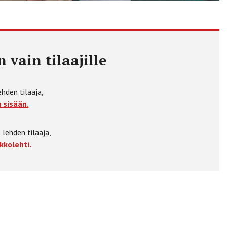
 vain tilaajille
ehden tilaaja,
 sisään.
 lehden tilaaja,
kkolehti.