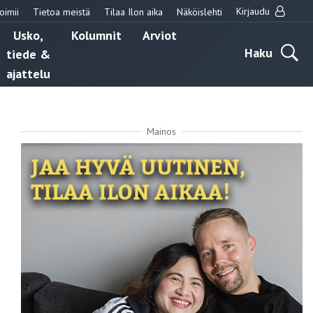
Kirjaudu
oimii
Tietoa meistä
Tilaa Ilon aika
Näköislehti
Usko,
Kolumnit
Arviot
Haku
tiede &
ajattelu
Mainos