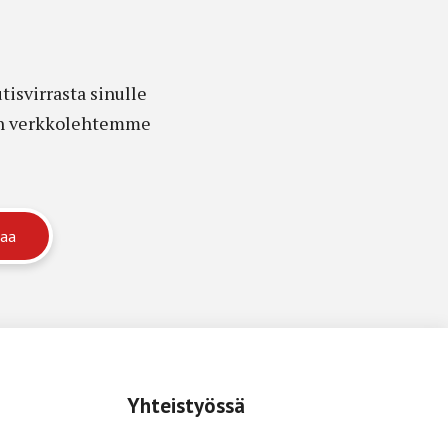
isvirrasta sinulle
edon verkkolehtemme
Yhteistyössä