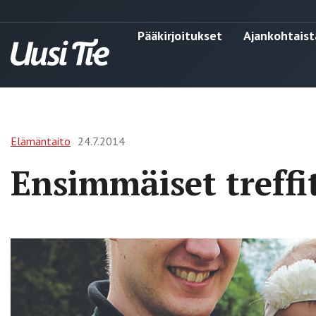
Pääkirjoitukset
Ajankohtaist
Elämäntaito
24.7.2014
Ensimmäiset treffi