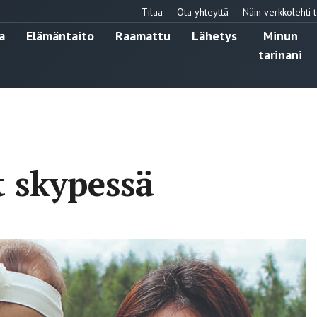
Tilaa
Ota yhteyttä
Näin verkkolehti t
a
Elämäntaito
Raamattu
Lähetys
Minun
tarinani
t skypessä