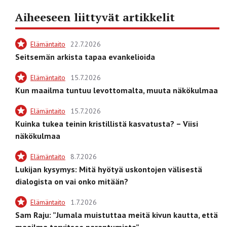
Aiheeseen liittyvät artikkelit
Elämäntaito
22.7.2026
Seitsemän arkista tapaa evankelioida
Elämäntaito
15.7.2026
Kun maailma tuntuu levottomalta, muuta näkökulmaa
Elämäntaito
15.7.2026
Kuinka tukea teinin kristillistä kasvatusta? – Viisi
näkökulmaa
Elämäntaito
8.7.2026
Lukijan kysymys: Mitä hyötyä uskontojen välisestä
dialogista on vai onko mitään?
Elämäntaito
1.7.2026
Sam Raju: ”Jumala muistuttaa meitä kivun kautta, että
maailma tarvitsee parantumista”