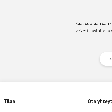
Saat suoraan sähk
tärkeitä asioita j
Tilaa
Ota yhtey