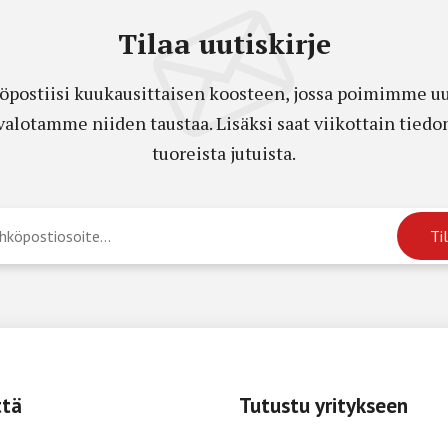
Tilaa uutiskirje
öpostiisi kuukausittaisen koosteen, jossa poimimme uut
a valotamme niiden taustaa. Lisäksi saat viikottain ti
tuoreista jutuista.
ttä
Tutustu yritykseen