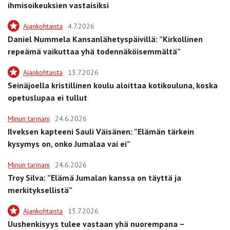
ihmisoikeuksien vastaisiksi
Ajankohtaista
4.7.2026
Daniel Nummela Kansanlähetyspäivillä: ”Kirkollinen
repeämä vaikuttaa yhä todennäköisemmältä”
Ajankohtaista
13.7.2026
Seinäjoella kristillinen koulu aloittaa kotikouluna, koska
opetuslupaa ei tullut
Minun tarinani
24.6.2026
Ilveksen kapteeni Sauli Väisänen: ”Elämän tärkein
kysymys on, onko Jumalaa vai ei”
Minun tarinani
24.6.2026
Troy Silva: ”Elämä Jumalan kanssa on täyttä ja
merkityksellistä”
Ajankohtaista
13.7.2026
Uushenkisyys tulee vastaan yhä nuorempana –