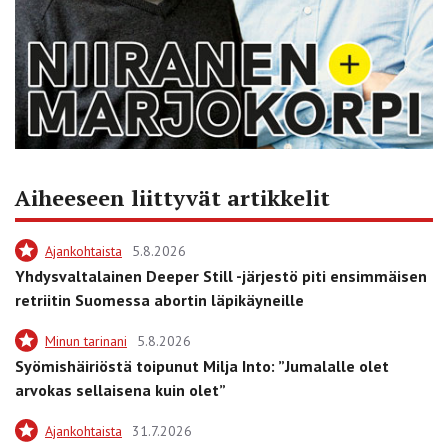
Aiheeseen liittyvät artikkelit
Ajankohtaista
5.8.2026
Yhdysvaltalainen Deeper Still -järjestö piti ensimmäisen
retriitin Suomessa abortin läpikäyneille
Minun tarinani
5.8.2026
Syömishäiriöstä toipunut Milja Into: ”Jumalalle olet
arvokas sellaisena kuin olet”
Ajankohtaista
31.7.2026