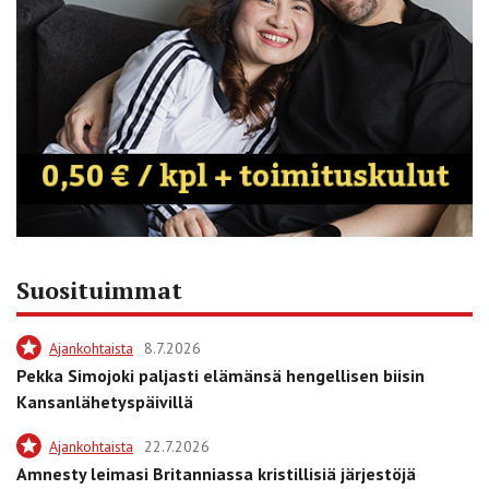
Suosituimmat
Ajankohtaista
8.7.2026
Pekka Simojoki paljasti elämänsä hengellisen biisin
Kansanlähetyspäivillä
Ajankohtaista
22.7.2026
Amnesty leimasi Britanniassa kristillisiä järjestöjä