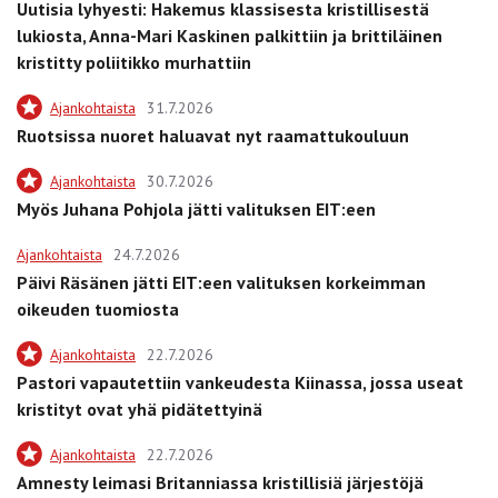
Uutisia lyhyesti: Hakemus klassisesta kristillisestä
lukiosta, Anna-Mari Kaskinen palkittiin ja brittiläinen
kristitty poliitikko murhattiin
Ajankohtaista
31.7.2026
Ruotsissa nuoret haluavat nyt raamattukouluun
Ajankohtaista
30.7.2026
Myös Juhana Pohjola jätti valituksen EIT:een
Ajankohtaista
24.7.2026
Päivi Räsänen jätti EIT:een valituksen korkeimman
oikeuden tuomiosta
Ajankohtaista
22.7.2026
Pastori vapautettiin vankeudesta Kiinassa, jossa useat
kristityt ovat yhä pidätettyinä
Ajankohtaista
22.7.2026
Amnesty leimasi Britanniassa kristillisiä järjestöjä