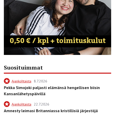
Suosituimmat
Ajankohtaista
8.7.2026
Pekka Simojoki paljasti elämänsä hengellisen biisin
Kansanlähetyspäivillä
Ajankohtaista
22.7.2026
Amnesty leimasi Britanniassa kristillisiä järjestöjä