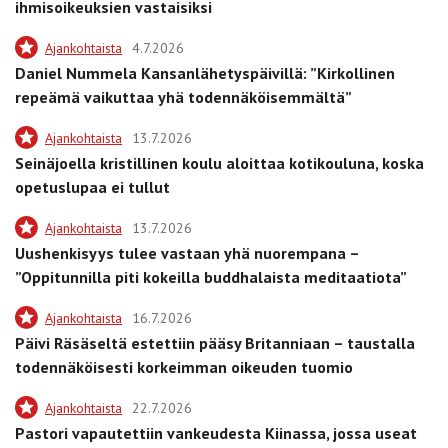
ihmisoikeuksien vastaisiksi
Ajankohtaista
4.7.2026
Daniel Nummela Kansanlähetyspäivillä: ”Kirkollinen
repeämä vaikuttaa yhä todennäköisemmältä”
Ajankohtaista
13.7.2026
Seinäjoella kristillinen koulu aloittaa kotikouluna, koska
opetuslupaa ei tullut
Ajankohtaista
13.7.2026
Uushenkisyys tulee vastaan yhä nuorempana –
”Oppitunnilla piti kokeilla buddhalaista meditaatiota”
Ajankohtaista
16.7.2026
Päivi Räsäseltä estettiin pääsy Britanniaan – taustalla
todennäköisesti korkeimman oikeuden tuomio
Ajankohtaista
22.7.2026
Pastori vapautettiin vankeudesta Kiinassa, jossa useat