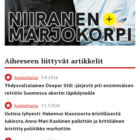
Aiheeseen liittyvät artikkelit
Ajankohtaista
5.8.2026
Yhdysvaltalainen Deeper Still -järjestö piti ensimmäisen
retriitin Suomessa abortin läpikäyneille
Ajankohtaista
31.7.2026
Uutisia lyhyesti: Hakemus klassisesta kristillisestä
lukiosta, Anna-Mari Kaskinen palkittiin ja brittiläinen
kristitty poliitikko murhattiin