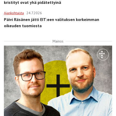
kristityt ovat yhä pidätettyinä
Ajankohtaista
24.7.2026
Päivi Räsänen jätti EIT:een valituksen korkeimman
oikeuden tuomiosta
Mainos