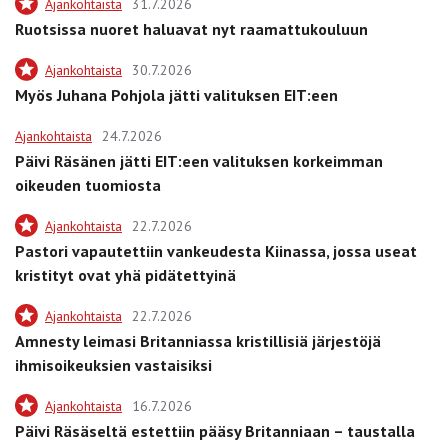
Ajankohtaista
31.7.2026
Ruotsissa nuoret haluavat nyt raamattukouluun
Ajankohtaista
30.7.2026
Myös Juhana Pohjola jätti valituksen EIT:een
Ajankohtaista
24.7.2026
Päivi Räsänen jätti EIT:een valituksen korkeimman
oikeuden tuomiosta
Ajankohtaista
22.7.2026
Pastori vapautettiin vankeudesta Kiinassa, jossa useat
kristityt ovat yhä pidätettyinä
Ajankohtaista
22.7.2026
Amnesty leimasi Britanniassa kristillisiä järjestöjä
ihmisoikeuksien vastaisiksi
Ajankohtaista
16.7.2026
Päivi Räsäseltä estettiin pääsy Britanniaan – taustalla