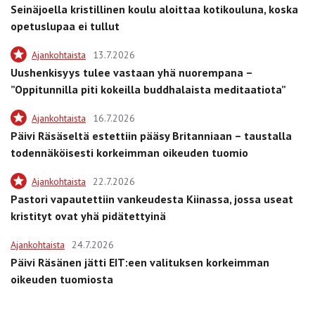
Seinäjoella kristillinen koulu aloittaa kotikouluna, koska
opetuslupaa ei tullut
Ajankohtaista
13.7.2026
Uushenkisyys tulee vastaan yhä nuorempana –
”Oppitunnilla piti kokeilla buddhalaista meditaatiota”
Ajankohtaista
16.7.2026
Päivi Räsäseltä estettiin pääsy Britanniaan – taustalla
todennäköisesti korkeimman oikeuden tuomio
Ajankohtaista
22.7.2026
Pastori vapautettiin vankeudesta Kiinassa, jossa useat
kristityt ovat yhä pidätettyinä
Ajankohtaista
24.7.2026
Päivi Räsänen jätti EIT:een valituksen korkeimman
oikeuden tuomiosta