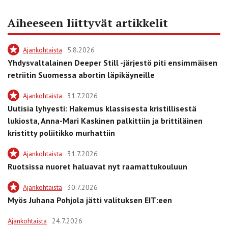
Aiheeseen liittyvät artikkelit
Ajankohtaista
5.8.2026
Yhdysvaltalainen Deeper Still -järjestö piti ensimmäisen
retriitin Suomessa abortin läpikäyneille
Ajankohtaista
31.7.2026
Uutisia lyhyesti: Hakemus klassisesta kristillisestä
lukiosta, Anna-Mari Kaskinen palkittiin ja brittiläinen
kristitty poliitikko murhattiin
Ajankohtaista
31.7.2026
Ruotsissa nuoret haluavat nyt raamattukouluun
Ajankohtaista
30.7.2026
Myös Juhana Pohjola jätti valituksen EIT:een
Ajankohtaista
24.7.2026