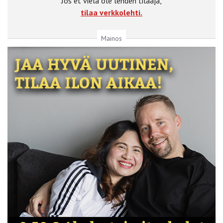
Jos et vielä ole lehden tilaaja,
tilaa verkkolehti.
Mainos