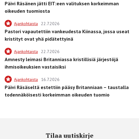
Päivi Räsänen jätti EIT:een valituksen korkeimman
oikeuden tuomiosta
Ajankohtaista
22.7.2026
Pastori vapautettiin vankeudesta Kiinassa, jossa useat
kristityt ovat yhä pidätettyinä
Ajankohtaista
22.7.2026
Amnesty leimasi Britanniassa kristillisiä järjestöjä
ihmisoikeuksien vastaisiksi
Ajankohtaista
16.7.2026
Päivi Räsäseltä estettiin pääsy Britanniaan – taustalla
todennäköisesti korkeimman oikeuden tuomio
Tilaa uutiskirje