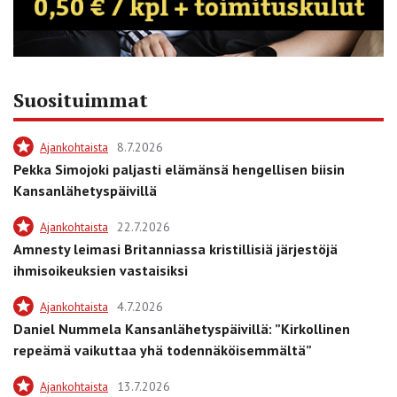
Suosituimmat
Ajankohtaista
8.7.2026
Pekka Simojoki paljasti elämänsä hengellisen biisin
Kansanlähetyspäivillä
Ajankohtaista
22.7.2026
Amnesty leimasi Britanniassa kristillisiä järjestöjä
ihmisoikeuksien vastaisiksi
Ajankohtaista
4.7.2026
Daniel Nummela Kansanlähetyspäivillä: ”Kirkollinen
repeämä vaikuttaa yhä todennäköisemmältä”
Ajankohtaista
13.7.2026