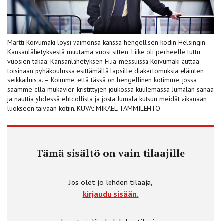
Martti Koivumäki löysi vaimonsa kanssa hengellisen kodin Helsingin
Kansanlähetyksestä muutama vuosi sitten. Liike oli perheelle tuttu
vuosien takaa. Kansanlähetyksen Filia-messuissa Koivumäki auttaa
toisinaan pyhäkoulussa esittämällä lapsille diakertomuksia eläinten
seikkailuista. – Koimme, että tässä on hengellinen kotimme, jossa
saamme olla mukavien kristittyjen joukossa kuulemassa Jumalan sanaa
ja nauttia yhdessä ehtoollista ja josta Jumala kutsuu meidät aikanaan
luokseen taivaan kotiin. KUVA: MIKAEL TAMMILEHTO
Tämä sisältö on vain tilaajille
Jos olet jo lehden tilaaja,
kirjaudu sisään.