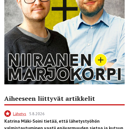
Aiheeseen liittyvät artikkelit
Lähetys
5.8.2026
Katrina Mäki-Soini tietää, että lähetystyöhön
valmistautuminen vaatii epävarmuuden sietoa ja kutsun