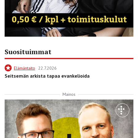
Suosituimmat
Elämäntaito
22.7.2026
Seitsemän arkista tapaa evankelioida
Mainos