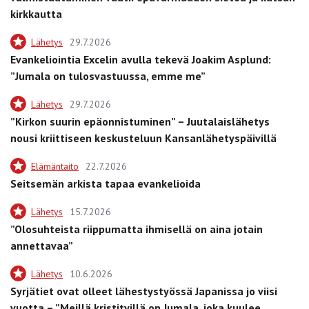
kirkkautta
Lähetys
29.7.2026
Evankeliointia Excelin avulla tekevä Joakim Asplund:
”Jumala on tulosvastuussa, emme me”
Lähetys
29.7.2026
”Kirkon suurin epäonnistuminen” – Juutalaislähetys
nousi kriittiseen keskusteluun Kansanlähetyspäivillä
Elämäntaito
22.7.2026
Seitsemän arkista tapaa evankelioida
Lähetys
15.7.2026
”Olosuhteista riippumatta ihmisellä on aina jotain
annettavaa”
Lähetys
10.6.2026
Syrjätiet ovat olleet lähestystyössä Japanissa jo viisi
vuotta – ”Meillä kristityillä on Jumala, joka kuulee