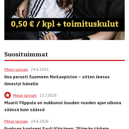
Suosituimmat
Minun tarinani
24.6.2026
Iina perusti Suomeen Noitaopiston – sitten Jeesus
ilmestyi hänelle
Minun tarinani
15.7.2026
Maarit Filppula on nukkunut kuuden vuoden ajan ulkona
säässä kuin säässä
Minun tarinani
24.6.2026
Ilveksen kapteeni Sauli Väisänen: ”Elämän tärkein