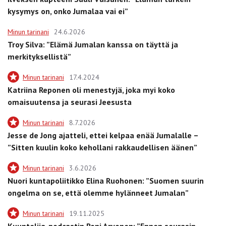
kysymys on, onko Jumalaa vai ei”
Minun tarinani
24.6.2026
Troy Silva: ”Elämä Jumalan kanssa on täyttä ja
merkityksellistä”
Minun tarinani
17.4.2024
Katriina Reponen oli menestyjä, joka myi koko
omaisuutensa ja seurasi Jeesusta
Minun tarinani
8.7.2026
Jesse de Jong ajatteli, ettei kelpaa enää Jumalalle –
”Sitten kuulin koko kehollani rakkaudellisen äänen”
Minun tarinani
3.6.2026
Nuori kuntapoliitikko Elina Ruohonen: ”Suomen suurin
ongelma on se, että olemme hylänneet Jumalan”
Minun tarinani
19.11.2025
Kuuntelija-podcastin Roni Arvonen: ”Ennen seurasin