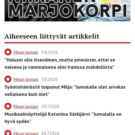
Aiheeseen liittyvät artikkelit
Minun tarinani
5.8.2026
”Halusin olla itsenäinen, mutta ymmärsin, ettei se
naisena ja vammaisena olisi Iranissa mahdollista”
Minun tarinani
5.8.2026
Syömishäiriöstä toipunut Milja: ”Jumalalle olet arvokas
sellaisena kuin olet”
Minun tarinani
29.7.2026
Musikaalinäyttelijä Katariina Särkijärvi: ”Jumalalla on
hyvä sydän”
Minun tarinani
29.7.2026