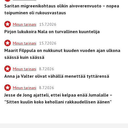
Saritan migreenikohtaus olikin aivoverenvuoto – nopea
toipuminen oli rukousvastaus
Minun tarinani
15.7.2026
Pirjon lukukoira Nala on turvallinen kuuntelija
Minun tarinani
15.7.2026
Maarit Filppula on nukkunut kuuden vuoden ajan ulkona
säässä kuin säässä
Minun tarinani
8.7.2026
Anna ja Valter olivat vähällä menettää tyttärensä
Minun tarinani
8.7.2026
Jesse de Jong ajatteli, ettei kelpaa enää Jumalalle –
”Sitten kuulin koko kehollani rakkaudellisen äänen”