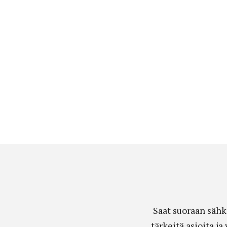
Saat suoraan sähk
tärkeitä asioita j