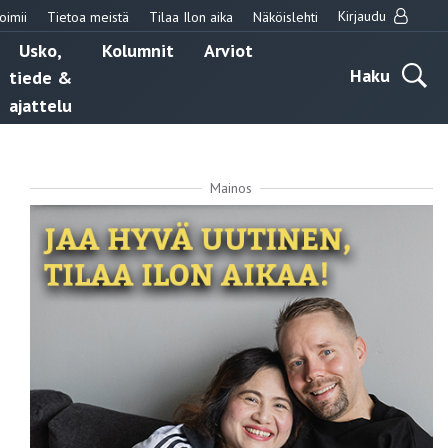
Kirjaudu
oimii
Tietoa meistä
Tilaa Ilon aika
Näköislehti
Usko,
Kolumnit
Arviot
Haku
tiede &
ajattelu
Mainos