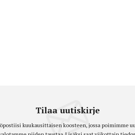
Tilaa uutiskirje
öpostiisi kuukausittaisen koosteen, jossa poimimme uut
a valotamme niiden taustaa. Lisäksi saat viikottain ti