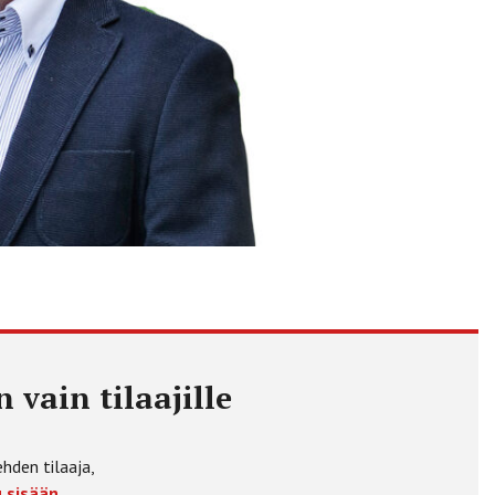
 vain tilaajille
ehden tilaaja,
 sisään.