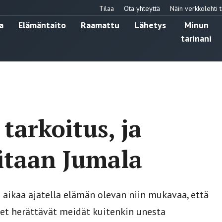
Tilaa
Ota yhteyttä
Näin verkkolehti t
a
Elämäntaito
Raamattu
Lähetys
Minun
tarinani
tarkoitus, ja
itaan Jumala
n aikaa ajatella elämän olevan niin mukavaa, että
udet herättävät meidät kuitenkin unesta