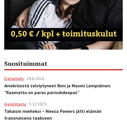
Suosituimmat
Elämäntaito
24.6.2026
Aviokriisistä selviytyneet Roni ja Naomi Lempiäinen:
”Raamattu on paras parisuhdeopas”
Ajankohtaista
3.12.2025
Takaisin mieheksi – Neeza Powers jätti elämän
transnaisena taakseen