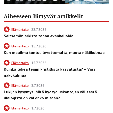
Aiheeseen liittyvät artikkelit
Elämäntaito
22.7.2026
Seitsemän arkista tapaa evankelioida
Elämäntaito
15.7.2026
Kun maailma tuntuu levottomalta, muuta näkökulmaa
Elämäntaito
15.7.2026
Kuinka tukea teinin kristillistä kasvatusta? – Viisi
näkökulmaa
Elämäntaito
8.7.2026
Lukijan kysymys: Mitä hyötyä uskontojen välisestä
dialogista on vai onko mitään?
Elämäntaito
1.7.2026