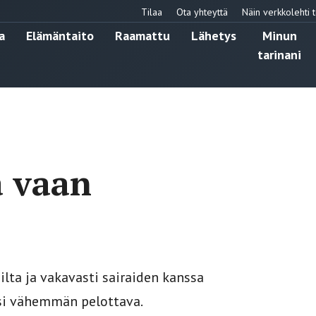
Tilaa
Ota yhteyttä
Näin verkkolehti t
a
Elämäntaito
Raamattu
Lähetys
Minun
tarinani
a vaan
lta ja vakavasti sairaiden kanssa
isi vähemmän pelottava.