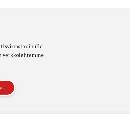
isvirrasta sinulle
edon verkkolehtemme