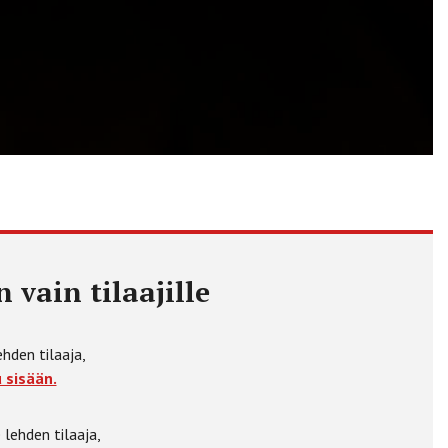
 vain tilaajille
ehden tilaaja,
 sisään.
 lehden tilaaja,