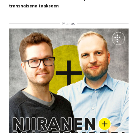
transnaisena taakseen
Mainos