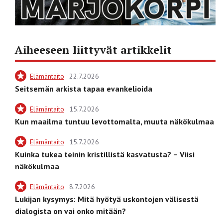
Aiheeseen liittyvät artikkelit
Elämäntaito
22.7.2026
Seitsemän arkista tapaa evankelioida
Elämäntaito
15.7.2026
Kun maailma tuntuu levottomalta, muuta näkökulmaa
Elämäntaito
15.7.2026
Kuinka tukea teinin kristillistä kasvatusta? – Viisi
näkökulmaa
Elämäntaito
8.7.2026
Lukijan kysymys: Mitä hyötyä uskontojen välisestä
dialogista on vai onko mitään?