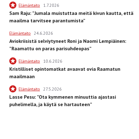
Elämäntaito
1.7.2026
Sam Raju: ”Jumala muistuttaa meitä kivun kautta, että
maailma tarvitsee parantumista”
Elämäntaito
24.6.2026
Aviokriisistä selviytyneet Roni ja Naomi Lempiäinen:
”Raamattu on paras parisuhdeopas”
Elämäntaito
10.6.2026
Kristilliset opintomatkat avaavat ovia Raamatun
maailmaan
Elämäntaito
27.5.2026
Lasse Pesu: ”Ota kymmenen minuuttia ajastasi
puhelimella, ja käytä se hartauteen”