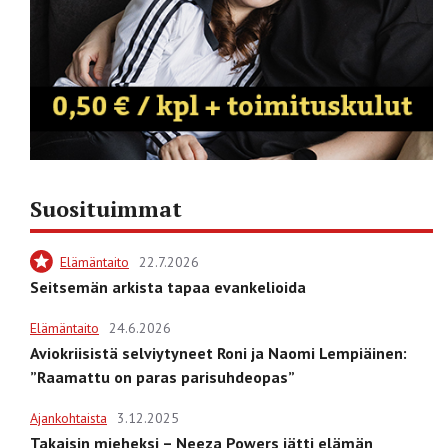
Suosituimmat
Elämäntaito
22.7.2026
Seitsemän arkista tapaa evankelioida
Elämäntaito
24.6.2026
Aviokriisistä selviytyneet Roni ja Naomi Lempiäinen:
”Raamattu on paras parisuhdeopas”
Ajankohtaista
3.12.2025
Takaisin mieheksi – Neeza Powers jätti elämän