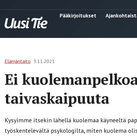
Pääkirjoitukset
Ajankohtaist
Elämäntaito
3.11.2021
Ei kuolemanpelko
taivaskaipuuta
Kysyimme itsekin lähellä kuolemaa käyneeltä papi
työskentelevältä psykologilta, miten kuolema ol