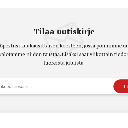
Tilaa uutiskirje
öpostiisi kuukausittaisen koosteen, jossa poimimme uut
a valotamme niiden taustaa. Lisäksi saat viikottain ti
tuoreista jutuista.