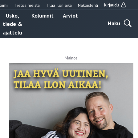
Kirjaudu
oimii
Tietoa meistä
Tilaa Ilon aika
Näköislehti
Usko,
Kolumnit
Arviot
Haku
tiede &
ajattelu
Mainos