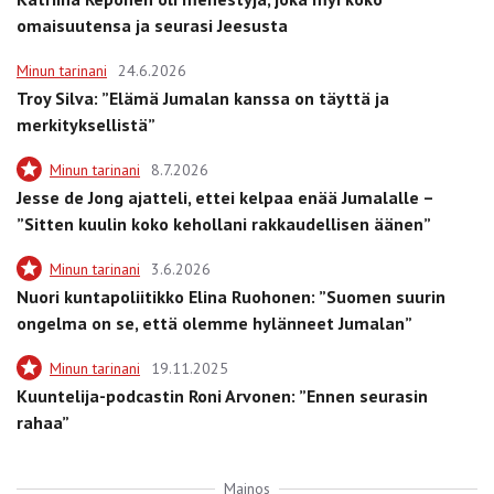
omaisuutensa ja seurasi Jeesusta
Minun tarinani
24.6.2026
Troy Silva: ”Elämä Jumalan kanssa on täyttä ja
merkityksellistä”
Minun tarinani
8.7.2026
Jesse de Jong ajatteli, ettei kelpaa enää Jumalalle –
”Sitten kuulin koko kehollani rakkaudellisen äänen”
Minun tarinani
3.6.2026
Nuori kuntapoliitikko Elina Ruohonen: ”Suomen suurin
ongelma on se, että olemme hylänneet Jumalan”
Minun tarinani
19.11.2025
Kuuntelija-podcastin Roni Arvonen: ”Ennen seurasin
rahaa”
Mainos