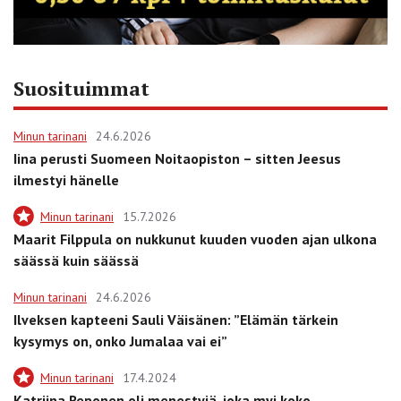
Suosituimmat
Minun tarinani
24.6.2026
Iina perusti Suomeen Noitaopiston – sitten Jeesus
ilmestyi hänelle
Minun tarinani
15.7.2026
Maarit Filppula on nukkunut kuuden vuoden ajan ulkona
säässä kuin säässä
Minun tarinani
24.6.2026
Ilveksen kapteeni Sauli Väisänen: ”Elämän tärkein
kysymys on, onko Jumalaa vai ei”
Minun tarinani
17.4.2024
Katriina Reponen oli menestyjä, joka myi koko