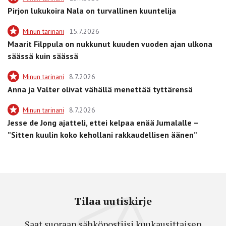
Pirjon lukukoira Nala on turvallinen kuuntelija
Minun tarinani
15.7.2026
Maarit Filppula on nukkunut kuuden vuoden ajan ulkona
säässä kuin säässä
Minun tarinani
8.7.2026
Anna ja Valter olivat vähällä menettää tyttärensä
Minun tarinani
8.7.2026
Jesse de Jong ajatteli, ettei kelpaa enää Jumalalle –
”Sitten kuulin koko kehollani rakkaudellisen äänen”
Tilaa uutiskirje
Saat suoraan sähköpostiisi kuukausittaisen