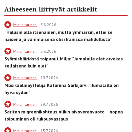
Aiheeseen liittyvät artikkelit
Minun tarinani
5.8.2026
”Halusin olla itsenäinen, mutta ymmärsin, ettei se
naisena ja vammaisena olisi Iranissa mahdollista”
Minun tarinani
5.8.2026
Syömishäiriöstä toipunut Milja: ”Jumalalle olet arvokas
sellaisena kuin olet”
Minun tarinani
29.7.2026
Musikaalinäyttelijä Katariina Särkijärvi: ”Jumalalla on
hyvä sydän”
Minun tarinani
29.7.2026
Saritan migreenikohtaus olikin aivoverenvuoto – nopea
toipuminen oli rukousvastaus
Minun tarinani
15.7.2026