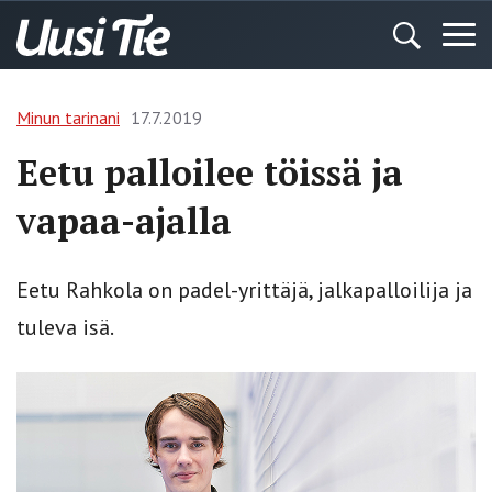
Minun tarinani
17.7.2019
Eetu palloilee töissä ja
vapaa-ajalla
Eetu Rahkola on padel-y­rittäjä, jalkapalloilija ja
tuleva isä.