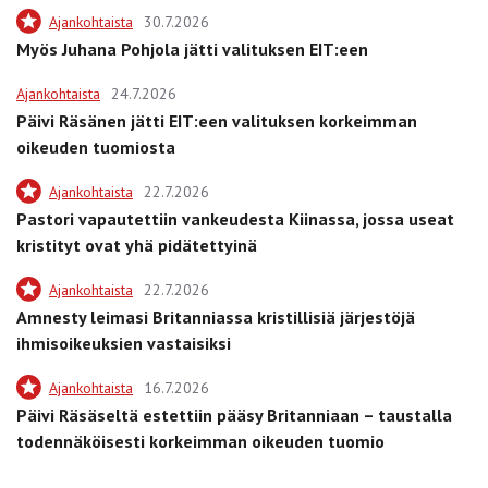
Ajankohtaista
30.7.2026
Myös Juhana Pohjola jätti valituksen EIT:een
Ajankohtaista
24.7.2026
Päivi Räsänen jätti EIT:een valituksen korkeimman
oikeuden tuomiosta
Ajankohtaista
22.7.2026
Pastori vapautettiin vankeudesta Kiinassa, jossa useat
kristityt ovat yhä pidätettyinä
Ajankohtaista
22.7.2026
Amnesty leimasi Britanniassa kristillisiä järjestöjä
ihmisoikeuksien vastaisiksi
Ajankohtaista
16.7.2026
Päivi Räsäseltä estettiin pääsy Britanniaan – taustalla
todennäköisesti korkeimman oikeuden tuomio