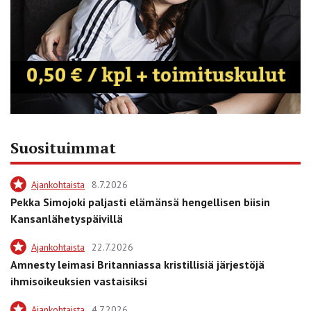
Suosituimmat
Ajankohtaista
8.7.2026
Pekka Simojoki paljasti elämänsä hengellisen biisin
Kansanlähetyspäivillä
Ajankohtaista
22.7.2026
Amnesty leimasi Britanniassa kristillisiä järjestöjä
ihmisoikeuksien vastaisiksi
Ajankohtaista
4.7.2026