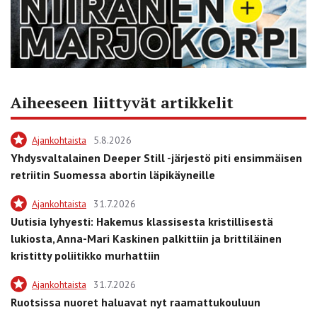
Aiheeseen liittyvät artikkelit
Ajankohtaista
5.8.2026
Yhdysvaltalainen Deeper Still -järjestö piti ensimmäisen
retriitin Suomessa abortin läpikäyneille
Ajankohtaista
31.7.2026
Uutisia lyhyesti: Hakemus klassisesta kristillisestä
lukiosta, Anna-Mari Kaskinen palkittiin ja brittiläinen
kristitty poliitikko murhattiin
Ajankohtaista
31.7.2026
Ruotsissa nuoret haluavat nyt raamattukouluun