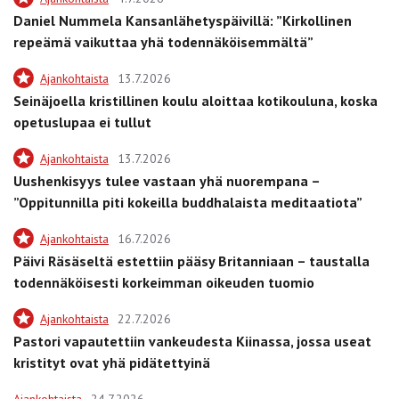
Daniel Nummela Kansanlähetyspäivillä: ”Kirkollinen
repeämä vaikuttaa yhä todennäköisemmältä”
Ajankohtaista
13.7.2026
Seinäjoella kristillinen koulu aloittaa kotikouluna, koska
opetuslupaa ei tullut
Ajankohtaista
13.7.2026
Uushenkisyys tulee vastaan yhä nuorempana –
”Oppitunnilla piti kokeilla buddhalaista meditaatiota”
Ajankohtaista
16.7.2026
Päivi Räsäseltä estettiin pääsy Britanniaan – taustalla
todennäköisesti korkeimman oikeuden tuomio
Ajankohtaista
22.7.2026
Pastori vapautettiin vankeudesta Kiinassa, jossa useat
kristityt ovat yhä pidätettyinä
Ajankohtaista
24.7.2026