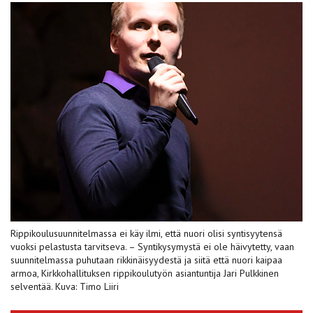
Rippikoulusuunnitelmassa ei käy ilmi, että nuori olisi syntisyytensä
vuoksi pelastusta tarvitseva. – Syntikysymystä ei ole häivytetty, vaan
suunnitelmassa puhutaan rikkinäisyydestä ja siitä että nuori kaipaa
armoa, Kirkkohallituksen rippikoulutyön asiantuntija Jari Pulkkinen
selventää. Kuva: Timo Liiri