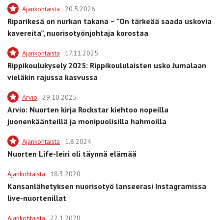
Ajankohtaista
20.5.2026
Riparikesä on nurkan takana – ”On tärkeää saada uskovia
kavereita”, nuorisotyönjohtaja korostaa
Ajankohtaista
17.11.2025
Rippikoulukysely 2025: Rippikoululaisten usko Jumalaan
vieläkin rajussa kasvussa
Arvio
29.10.2025
Arvio: Nuorten kirja Rockstar kiehtoo nopeilla
juonenkäänteillä ja monipuolisilla hahmoilla
Ajankohtaista
1.8.2024
Nuorten Life-leiri oli täynnä elämää
Ajankohtaista
18.3.2020
Kansanlähetyksen nuorisotyö lanseerasi Instagramissa
live-nuortenillat
Ajankohtaista
22.1.2020