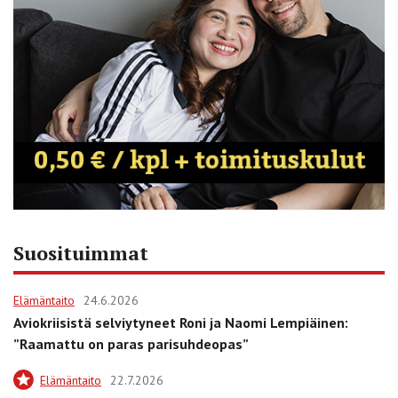
Suosituimmat
Elämäntaito
24.6.2026
Aviokriisistä selviytyneet Roni ja Naomi Lempiäinen:
”Raamattu on paras parisuhdeopas”
Elämäntaito
22.7.2026