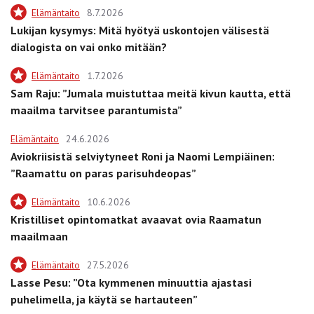
Elämäntaito
8.7.2026
Lukijan kysymys: Mitä hyötyä uskontojen välisestä
dialogista on vai onko mitään?
Elämäntaito
1.7.2026
Sam Raju: ”Jumala muistuttaa meitä kivun kautta, että
maailma tarvitsee parantumista”
Elämäntaito
24.6.2026
Aviokriisistä selviytyneet Roni ja Naomi Lempiäinen:
”Raamattu on paras parisuhdeopas”
Elämäntaito
10.6.2026
Kristilliset opintomatkat avaavat ovia Raamatun
maailmaan
Elämäntaito
27.5.2026
Lasse Pesu: ”Ota kymmenen minuuttia ajastasi
puhelimella, ja käytä se hartauteen”